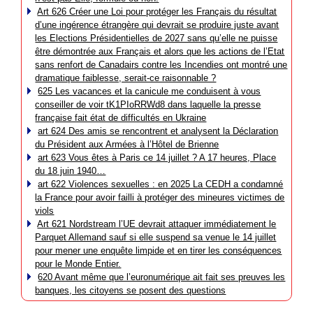
Art 626 Créer une Loi pour protéger les Français du résultat
d’une ingérence étrangère qui devrait se produire juste avant
les Elections Présidentielles de 2027 sans qu’elle ne puisse
être démontrée aux Français et alors que les actions de l’Etat
sans renfort de Canadairs contre les Incendies ont montré une
dramatique faiblesse, serait-ce raisonnable ?
625 Les vacances et la canicule me conduisent à vous
conseiller de voir tK1PIoRRWd8 dans laquelle la presse
française fait état de difficultés en Ukraine
art 624 Des amis se rencontrent et analysent la Déclaration
du Président aux Armées à l’Hôtel de Brienne
art 623 Vous êtes à Paris ce 14 juillet ? A 17 heures, Place
du 18 juin 1940…
art 622 Violences sexuelles : en 2025 La CEDH a condamné
la France pour avoir failli à protéger des mineures victimes de
viols
Art 621 Nordstream l’UE devrait attaquer immédiatement le
Parquet Allemand sauf si elle suspend sa venue le 14 juillet
pour mener une enquête limpide et en tirer les conséquences
pour le Monde Entier.
620 Avant même que l’euronumérique ait fait ses preuves les
banques, les citoyens se posent des questions