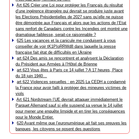
Art 626 Créer une Loi pour protéger les Français du résultat
d’une ingérence étrangère qui devrait se produire juste avant
les Elections Présidentielles de 2027 sans qu’elle ne puisse
être démontrée aux Français et alors que les actions de l’Etat
sans renfort de Canadairs contre les Incendies ont montré une
dramatique faiblesse, serait-ce raisonnable ?
625 Les vacances et la canicule me conduisent à vous
conseiller de voir tK1PIoRRWd8 dans laquelle la presse
française fait état de difficultés en Ukraine
art 624 Des amis se rencontrent et analysent la Déclaration
du Président aux Armées à l’Hôtel de Brienne
art 623 Vous êtes à Paris ce 14 juillet ? A 17 heures, Place
du 18 juin 1940…
art 622 Violences sexuelles : en 2025 La CEDH a condamné
la France pour avoir failli à protéger des mineures victimes de
viols
Art 621 Nordstream l’UE devrait attaquer immédiatement le
Parquet Allemand sauf si elle suspend sa venue le 14 juillet
pour mener une enquête limpide et en tirer les conséquences
pour le Monde Entier.
620 Avant même que l’euronumérique ait fait ses preuves les
banques, les citoyens se posent des questions