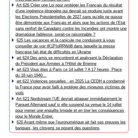
Art 626 Créer une Loi pour protéger les Français du résultat
d’une ingérence étrangère qui devrait se produire juste avant
les Elections Présidentielles de 2027 sans qu’elle ne puisse
être démontrée aux Français et alors que les actions de l’Etat
sans renfort de Canadairs contre les Incendies ont montré une
dramatique faiblesse, serait-ce raisonnable ?
625 Les vacances et la canicule me conduisent à vous
conseiller de voir tK1PIoRRWd8 dans laquelle la presse
française fait état de difficultés en Ukraine
art 624 Des amis se rencontrent et analysent la Déclaration
du Président aux Armées à l’Hôtel de Brienne
art 623 Vous êtes à Paris ce 14 juillet ? A 17 heures, Place
du 18 juin 1940…
art 622 Violences sexuelles : en 2025 La CEDH a condamné
la France pour avoir failli à protéger des mineures victimes de
viols
Art 621 Nordstream l’UE devrait attaquer immédiatement le
Parquet Allemand sauf si elle suspend sa venue le 14 juillet
pour mener une enquête limpide et en tirer les conséquences
pour le Monde Entier.
620 Avant même que l’euronumérique ait fait ses preuves les
banques, les citoyens se posent des questions