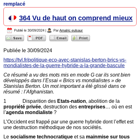
remplacé
364 Vu de haut on comprend mieux
Publié le
30/09/2024
|
Par
Amalric eulsaur
Publiée le 30/09/2024
https://tvl.fr/politique-eco-avec-stanislas-berton-brics-vs-
mondialistes-de-la-guerre-hybride-a-la-grande-bascule
Ce résumé a vu des mots mis en mode G car ils sont bien
développés dans l’Essai « Brics vs mondialistes » de
Stanislas Berton. Un mot important a été glissé dans ce
résumé : l’Afghanistan.
1 Disparition des
Etats-nation
, abolition de la
propriété privée
, destruction des
entreprises
… où en est
l’
agenda mondialiste
?
L’Occident est frappé par une guerre hybride dont l’effet est
une destruction méthodique de nos sociétés.
Le
socialisme technocratique
et sa
mainmise sur tous