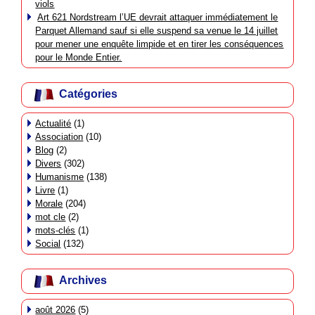
viols
Art 621 Nordstream l’UE devrait attaquer immédiatement le
Parquet Allemand sauf si elle suspend sa venue le 14 juillet
pour mener une enquête limpide et en tirer les conséquences
pour le Monde Entier.
Catégories
Actualité
(1)
Association
(10)
Blog
(2)
Divers
(302)
Humanisme
(138)
Livre
(1)
Morale
(204)
mot cle
(2)
mots-clés
(1)
Social
(132)
Archives
août 2026
(5)