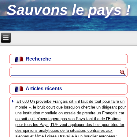
Sauvons le pays !
Recherche
Articles récents
art 630 Un proverbe Français dit « il faut de tout pour faire un
monde », le bruit court que lorsqu’on cherche un dirigeant pour
une institution mondiale on essaie de prendre un Français car
on sait qu’il n’avantagera pas son Pays tant il a de l’Estime
pour tous les Pays, l’UE veut appliquer des Lois pour étouffer
des opinions analytiques de la situation, contraires aux
siennes et Mme Loiseau travaille à un bouclier européen :