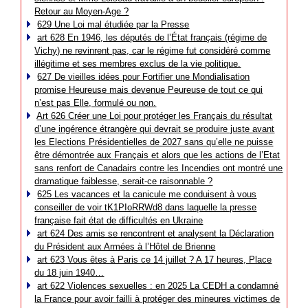
Retour au Moyen-Age ?
629 Une Loi mal étudiée par la Presse
art 628 En 1946, les députés de l’État français (régime de
Vichy) ne revinrent pas, car le régime fut considéré comme
illégitime et ses membres exclus de la vie politique.
627 De vieilles idées pour Fortifier une Mondialisation
promise Heureuse mais devenue Peureuse de tout ce qui
n’est pas Elle, formulé ou non.
Art 626 Créer une Loi pour protéger les Français du résultat
d’une ingérence étrangère qui devrait se produire juste avant
les Elections Présidentielles de 2027 sans qu’elle ne puisse
être démontrée aux Français et alors que les actions de l’Etat
sans renfort de Canadairs contre les Incendies ont montré une
dramatique faiblesse, serait-ce raisonnable ?
625 Les vacances et la canicule me conduisent à vous
conseiller de voir tK1PIoRRWd8 dans laquelle la presse
française fait état de difficultés en Ukraine
art 624 Des amis se rencontrent et analysent la Déclaration
du Président aux Armées à l’Hôtel de Brienne
art 623 Vous êtes à Paris ce 14 juillet ? A 17 heures, Place
du 18 juin 1940…
art 622 Violences sexuelles : en 2025 La CEDH a condamné
la France pour avoir failli à protéger des mineures victimes de