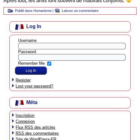
Après tout, les amis font souvent de mauvais conjoints.
Publié dans
Humanisme
|
Laisser un commentaire
Log In
Username
Password
Remember Me
Register
Lost your password?
Méta
Inscription
Connexion
Flux
RSS
des articles
RSS
des commentaires
Site de WordPress-FR