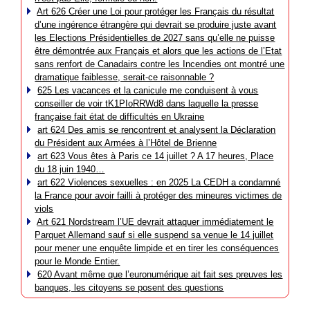
Art 626 Créer une Loi pour protéger les Français du résultat
d’une ingérence étrangère qui devrait se produire juste avant
les Elections Présidentielles de 2027 sans qu’elle ne puisse
être démontrée aux Français et alors que les actions de l’Etat
sans renfort de Canadairs contre les Incendies ont montré une
dramatique faiblesse, serait-ce raisonnable ?
625 Les vacances et la canicule me conduisent à vous
conseiller de voir tK1PIoRRWd8 dans laquelle la presse
française fait état de difficultés en Ukraine
art 624 Des amis se rencontrent et analysent la Déclaration
du Président aux Armées à l’Hôtel de Brienne
art 623 Vous êtes à Paris ce 14 juillet ? A 17 heures, Place
du 18 juin 1940…
art 622 Violences sexuelles : en 2025 La CEDH a condamné
la France pour avoir failli à protéger des mineures victimes de
viols
Art 621 Nordstream l’UE devrait attaquer immédiatement le
Parquet Allemand sauf si elle suspend sa venue le 14 juillet
pour mener une enquête limpide et en tirer les conséquences
pour le Monde Entier.
620 Avant même que l’euronumérique ait fait ses preuves les
banques, les citoyens se posent des questions