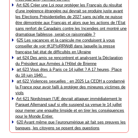
Art 626 Créer une Loi pour protéger les Français du résultat
d’une ingérence étrangère qui devrait se produire juste avant
les Elections Présidentielles de 2027 sans qu’elle ne puisse
être démontrée aux Français et alors que les actions de l’Etat
sans renfort de Canadairs contre les Incendies ont montré une
dramatique faiblesse, serait-ce raisonnable ?
625 Les vacances et la canicule me conduisent à vous
conseiller de voir tK1PIoRRWd8 dans laquelle la presse
française fait état de difficultés en Ukraine
art 624 Des amis se rencontrent et analysent la Déclaration
du Président aux Armées à l’Hôtel de Brienne
art 623 Vous êtes à Paris ce 14 juillet ? A 17 heures, Place
du 18 juin 1940…
art 622 Violences sexuelles : en 2025 La CEDH a condamné
la France pour avoir failli à protéger des mineures victimes de
viols
Art 621 Nordstream l’UE devrait attaquer immédiatement le
Parquet Allemand sauf si elle suspend sa venue le 14 juillet
pour mener une enquête limpide et en tirer les conséquences
pour le Monde Entier.
620 Avant même que l’euronumérique ait fait ses preuves les
banques, les citoyens se posent des questions