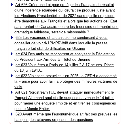
Art 626 Créer une Loi pour protéger les Français du résultat
d’une ingérence étrangère qui devrait se produire juste avant
les Elections Présidentielles de 2027 sans qu’elle ne puisse
être démontrée aux Français et alors que les actions de l’Etat
sans renfort de Canadairs contre les Incendies ont montré une
dramatique faiblesse, serait-ce raisonnable ?
625 Les vacances et la canicule me conduisent à vous
conseiller de voir tK1PIoRRWd8 dans laquelle la presse
française fait état de difficultés en Ukraine
art 624 Des amis se rencontrent et analysent la Déclaration
du Président aux Armées à l’Hôtel de Brienne
art 623 Vous êtes à Paris ce 14 juillet ? A 17 heures, Place
du 18 juin 1940…
art 622 Violences sexuelles : en 2025 La CEDH a condamné
la France pour avoir failli à protéger des mineures victimes de
viols
Art 621 Nordstream l’UE devrait attaquer immédiatement le
Parquet Allemand sauf si elle suspend sa venue le 14 juillet
pour mener une enquête limpide et en tirer les conséquences
pour le Monde Entier.
620 Avant même que l’euronumérique ait fait ses preuves les
banques, les citoyens se posent des questions