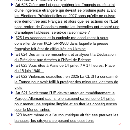
Art 626 Créer une Loi pour protéger les Français du résultat
d’une ingérence étrangère qui devrait se produire juste avant
les Elections Présidentielles de 2027 sans qu’elle ne puisse
être démontrée aux Français et alors que les actions de l’Etat
sans renfort de Canadairs contre les Incendies ont montré une
dramatique faiblesse, serait-ce raisonnable ?
625 Les vacances et la canicule me conduisent à vous
conseiller de voir tK1PIoRRWd8 dans laquelle la presse
française fait état de difficultés en Ukraine
art 624 Des amis se rencontrent et analysent la Déclaration
du Président aux Armées à l’Hôtel de Brienne
art 623 Vous êtes à Paris ce 14 juillet ? A 17 heures, Place
du 18 juin 1940…
art 622 Violences sexuelles : en 2025 La CEDH a condamné
la France pour avoir failli à protéger des mineures victimes de
viols
Art 621 Nordstream l’UE devrait attaquer immédiatement le
Parquet Allemand sauf si elle suspend sa venue le 14 juillet
pour mener une enquête limpide et en tirer les conséquences
pour le Monde Entier.
620 Avant même que l’euronumérique ait fait ses preuves les
banques, les citoyens se posent des questions