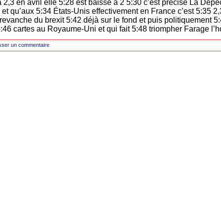
à 2,3 en avril elle 5:28 est baissé à 2 5:30 c’est précise La Dép
t qu’aux 5:34 États-Unis effectivement en France c’est 5:35 2,
evanche du brexit 5:42 déjà sur le fond et puis politiquement
s 5:46 cartes au Royaume-Uni et qui fait 5:48 triompher Farage l
sser un commentaire