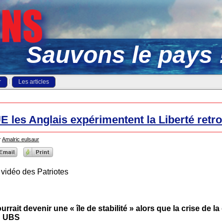
Sauvons le pays 
r
Les articles
UE les Anglais expérimentent la Liberté ret
r
Amalric eulsaur
 vidéo des Patriotes
rait devenir une « île de stabilité » alors que la crise de l
on UBS