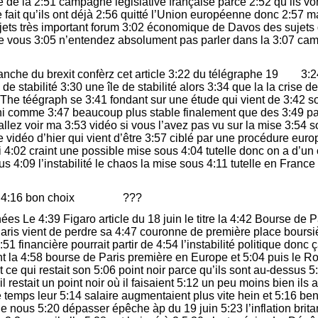
te de la 2:51 campagne législative française parce 2:52 qu’ils vo
e fait qu’ils ont déjà 2:56 quitté l’Union européenne donc 2:57 m
sujets très important forum 3:02 économique de Davos des sujets
 vous 3:05 n’entendez absolument pas parler dans la 3:07 ca
vanche du brexit confèrz cet article 3:22 du télégraphe 19 3:
e de stabilité 3:30 une île de stabilité alors 3:34 que la la crise 
e The téégraph se 3:41 fondant sur une étude qui vient de 3:42 s
i comme 3:47 beaucoup plus stable finalement que des 3:49 p
llez voir ma 3:53 vidéo si vous l’avez pas vu sur la mise 3:54 s
 vidéo d’hier qui vient d’être 3:57 ciblé par une procédure euro
ui 4:02 craint une possible mise sous 4:04 tutelle donc on a d’un
sus 4:09 l’instabilité le chaos la mise sous 4:11 tutelle en Franc
ait le 4:16 bon choix ???
s Le 4:39 Figaro article du 18 juin le titre la 4:42 Bourse de P
Paris vient de perdre sa 4:47 couronne de première place bours
 4:51 financière pourrait partir de 4:54 l’instabilité politique donc
 la 4:58 bourse de Paris première en Europe et 5:04 puis le R
it ce qui restait son 5:06 point noir parce qu’ils sont au-dessus 
il restait un point noir où il faisaient 5:12 un peu moins bien ils 
 temps leur 5:14 salaire augmentaient plus vite hein et 5:16 b
 de nous 5:20 dépasser épêche àp du 19 juin 5:23 l’inflation bri