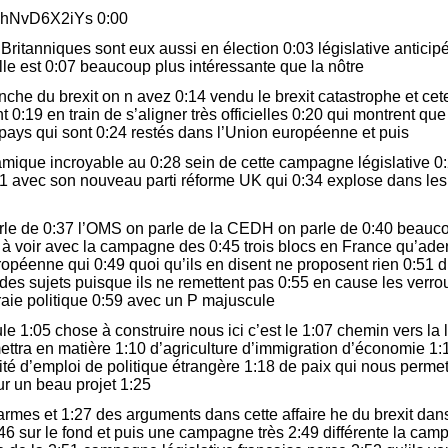
UhNvD6X2iYs 0:00
ritanniques sont eux aussi en élection 0:03 législative anticipé il
le est 0:07 beaucoup plus intéressante que la nôtre
nche du brexit on n avez 0:14 vendu le brexit catastrophe et cete
 0:19 en train de s’aligner très officielles 0:20 qui montrent que 
 pays qui sont 0:24 restés dans l’Union européenne et puis
mique incroyable au 0:28 sein de cette campagne législative 0:
1 avec son nouveau parti réforme UK qui 0:34 explose dans les
rle de 0:37 l’OMS on parle de la CEDH on parle de 0:40 beauco
n à voir avec la campagne des 0:45 trois blocs en France qu’ade
opéenne qui 0:49 quoi qu’ils en disent ne proposent rien 0:51 
 des sujets puisque ils ne remettent pas 0:55 en cause les ver
 vraie politique 0:59 avec un P majuscule
 1:05 chose à construire nous ici c’est le 1:07 chemin vers la l
ttra en matière 1:10 d’agriculture d’immigration d’économie 1:
ité d’emploi de politique étrangère 1:18 de paix qui nous permet
r un beau projet 1:25
armes et 1:27 des arguments dans cette affaire he du brexit dans
46 sur le fond et puis une campagne très 2:49 différente la camp