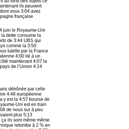
nt au fond des sujets ce
aintenant ils peuvent
 dont vous 3:04 avez
mpagne française
24 juin le Royaume-Uni
de la dette consume la
ortir de 3:44 UBS qui
ays comme la 3:50
ous tutelle par la France
péenne 4:00 lié à un
 côté maintenant 4:07 la
e pays de l’Union 4:14
aris détrônée par celle
ière 4:48 européenne
 ça y est la 4:57 bourse de
oyaume-Uni est en train
5:08 de nous sur à peu
avaient plus 5:13
en ça ils sont même même
tannique retombe à 2 % en