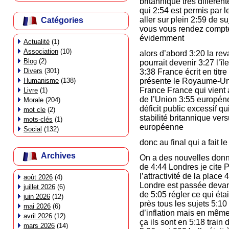
britannique très différen
qui 2:54 est permis par l
aller sur plein 2:59 de 
Catégories
vous vous rendez compte
évidemment
Actualité
(1)
Association
(10)
alors d’abord 3:20 la re
Blog
(2)
pourrait devenir 3:27 l’îl
Divers
(301)
3:38 France écrit en titr
Humanisme
(138)
présente le Royaume-Un
France France qui vient a
Livre
(1)
de l’Union 3:55 européne
Morale
(204)
déficit public excessif q
mot cle
(2)
stabilité britannique ver
mots-clés
(1)
européenne
Social
(132)
donc au final qui a f
Archives
On a des nouvelles donnée
de 4:44 Londres je cite 
l’attractivité de la place
août 2026
(4)
Londre est passée devant
juillet 2026
(6)
de 5:05 régler ce qui éta
juin 2026
(12)
près tous les sujets 5:10 
mai 2026
(6)
d’inflation mais en même
avril 2026
(12)
ça ils sont en 5:18 train
mars 2026
(14)