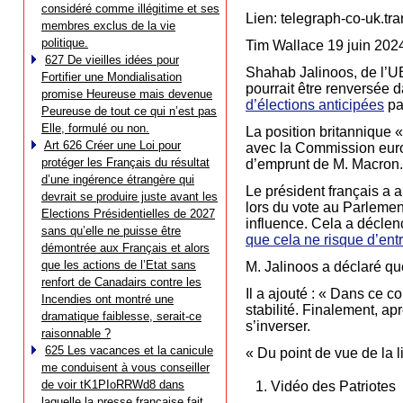
considéré comme illégitime et ses
Lien: telegraph-co-uk.tr
membres exclus de la vie
politique.
Tim Wallace 19 juin 202
627 De vieilles idées pour
Shahab Jalinoos, de l’U
Fortifier une Mondialisation
pourrait être renversée 
promise Heureuse mais devenue
d’élections anticipées
pa
Peureuse de tout ce qui n’est pas
Elle, formulé ou non.
La position britannique «
Art 626 Créer une Loi pour
avec la Commission europ
protéger les Français du résultat
d’emprunt de M. Macron.
d’une ingérence étrangère qui
Le président français a 
devrait se produire juste avant les
lors du vote au Parlemen
Elections Présidentielles de 2027
influence. Cela a déclen
sans qu’elle ne puisse être
que cela ne risque d’en
démontrée aux Français et alors
que les actions de l’Etat sans
M. Jalinoos a déclaré q
renfort de Canadairs contre les
Il a ajouté : « Dans ce c
Incendies ont montré une
stabilité. Finalement, ap
dramatique faiblesse, serait-ce
s’inverser.
raisonnable ?
625 Les vacances et la canicule
« Du point de vue de la 
me conduisent à vous conseiller
de voir tK1PIoRRWd8 dans
Vidéo des Patriotes
laquelle la presse française fait