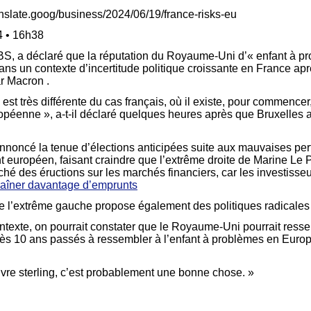
anslate.goog/business/2024/06/19/france-risks-eu
4 • 16h38
BS, a déclaré que la réputation du Royaume-Uni d’« enfant à p
dans un contexte d’incertitude politique croissante en France ap
r Macron .
 est très différente du cas français, où il existe, pour commencer,
éenne », a-t-il déclaré quelques heures après que Bruxelles ait
annoncé la tenue d’élections anticipées suite aux mauvaises pe
t européen, faisant craindre que l’extrême droite de Marine Le
ché des éructions sur les marchés financiers, car les investisse
traîner davantage d’emprunts
ue l’extrême gauche propose également des politiques radicales
ontexte, on pourrait constater que le Royaume-Uni pourrait resse
rès 10 ans passés à ressembler à l’enfant à problèmes en Europe,
livre sterling, c’est probablement une bonne chose. »