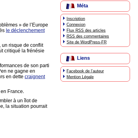
Méta
Inscription
Connexion
roblèmes » de l’Europe
rès
le déclenchement
Flux
RSS
des articles
RSS
des commentaires
Site de WordPress-FR
 un risque de conflit
 critiqué la frénésie
Liens
rformances de son parti
 Pen ne gagne en
Facebook de l’auteur
urs en dette
craignent
Mention Légale
 en France.
mbler à un îlot de
 la situation pourrait