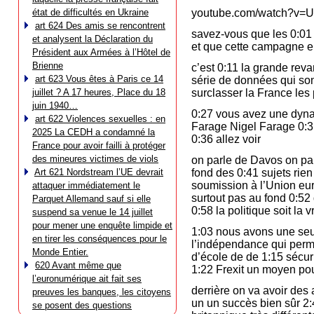
état de difficultés en Ukraine
youtube.com/watch?v=
art 624 Des amis se rencontrent
savez-vous que les 0:01 B
et analysent la Déclaration du
et que cette campagne el
Président aux Armées à l’Hôtel de
Brienne
c’est 0:11 la grande reva
art 623 Vous êtes à Paris ce 14
série de données qui sont
juillet ? A 17 heures, Place du 18
surclasser la France les
juin 1940…
0:27 vous avez une dyna
art 622 Violences sexuelles : en
Farage Nigel Farage 0:3
2025 La CEDH a condamné la
0:36 allez voir
France pour avoir failli à protéger
des mineures victimes de viols
on parle de Davos on pa
Art 621 Nordstream l’UE devrait
fond des 0:41 sujets rie
soumission à l’Union eur
attaquer immédiatement le
surtout pas au fond 0:52
Parquet Allemand sauf si elle
0:58 la politique soit la
suspend sa venue le 14 juillet
pour mener une enquête limpide et
1:03 nous avons une seule
en tirer les conséquences pour le
l’indépendance qui perme
Monde Entier.
d’école de de 1:15 sécur
620 Avant même que
1:22 Frexit un moyen pou
l’euronumérique ait fait ses
derrière on va avoir des 
preuves les banques, les citoyens
un un succès bien sûr 2:
se posent des questions