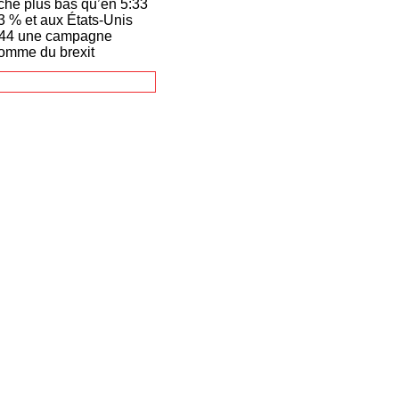
êche plus bas qu’en 5:33
3 % et aux États-Unis
 5:44 une campagne
’homme du brexit