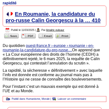
rapidité
En Roumanie, la candidature du
pro-russe Calin Georgescu à la … 410
Publié le
11/03/2025
|
Par
Amalric eulsaur
Du quotidien
ouest-france.fr › europe › roumanie › en-
roumanie-la-candidature-du-pro-russe…
On apprend que
« La Cour européenne des droits de l’homme (CEDH) a
définitivement rejeté, le 6 mars 2025, la requête de Calin
Georgescu, qui contestait l’annulation du scrutin ».
La rapidité, la sècheresse « définitivement » avec laquelle
l’info est donnée est conforme au journal mais pas à
l’Histoire qui ne cesse de connaître des bouleversements.
Pour l’instant c’est un mauvais exemple qui est donné à
l’UE et au Monde.
Publié dans
Humanisme
,
Morale
|
Laisser un commentaire