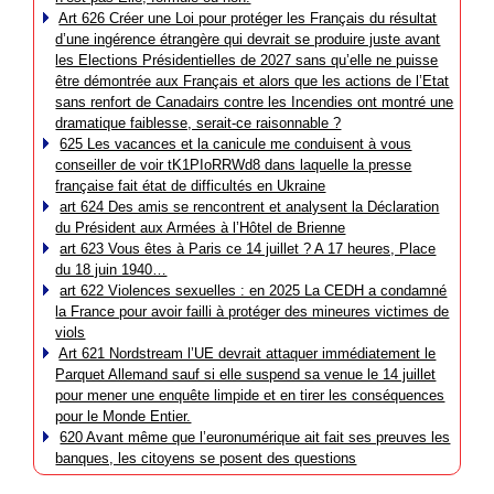
Art 626 Créer une Loi pour protéger les Français du résultat
d’une ingérence étrangère qui devrait se produire juste avant
les Elections Présidentielles de 2027 sans qu’elle ne puisse
être démontrée aux Français et alors que les actions de l’Etat
sans renfort de Canadairs contre les Incendies ont montré une
dramatique faiblesse, serait-ce raisonnable ?
625 Les vacances et la canicule me conduisent à vous
conseiller de voir tK1PIoRRWd8 dans laquelle la presse
française fait état de difficultés en Ukraine
art 624 Des amis se rencontrent et analysent la Déclaration
du Président aux Armées à l’Hôtel de Brienne
art 623 Vous êtes à Paris ce 14 juillet ? A 17 heures, Place
du 18 juin 1940…
art 622 Violences sexuelles : en 2025 La CEDH a condamné
la France pour avoir failli à protéger des mineures victimes de
viols
Art 621 Nordstream l’UE devrait attaquer immédiatement le
Parquet Allemand sauf si elle suspend sa venue le 14 juillet
pour mener une enquête limpide et en tirer les conséquences
pour le Monde Entier.
620 Avant même que l’euronumérique ait fait ses preuves les
banques, les citoyens se posent des questions