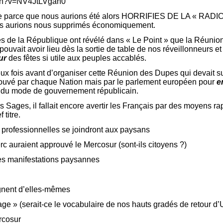
tch?v=NV4JtLVgah0
e parce que nous aurions été alors HORRIFIES DE LA « RAD
les aurions nous supprimés économiquement.
de la République ont révélé dans « Le Point » que la Réunion s
 pouvait avoir lieu dès la sortie de table de nos réveillonneurs e
ur
des fêtes si utile aux peuples accablés.
eux fois avant d’organiser cette Réunion des Dupes qui devait su
prouvé par chaque Nation mais par le parlement européen pour
e
du mode de gouvernement républicain.
 Sages, il fallait encore avertir les Français par des moyens rap
 titre.
 professionnelles se joindront aux paysans
rc auraient approuvé le Mercosur (sont-ils citoyens ?)
des manifestations paysannes
gnent d’elles-mêmes
ge » (serait-ce le vocabulaire de nos hauts gradés de retour d’
rcosur