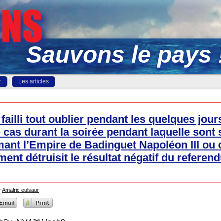
Sauvons le pays 
r
Les articles
ailli tout oublier pendant les quelques jour
cas durant la soirée pendant laquelle sont s
mant l’Empire de Badinguet Napoléon III ou 
ment détruisit le résultat négatif du refere
r
Amalric eulsaur