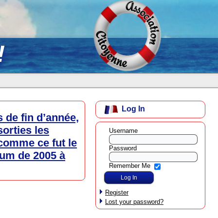
!
Log In
s de fin d’année,
orties les
Username
comme ce fut le
Password
ndum de 2005 à
Remember Me
Register
Lost your password?