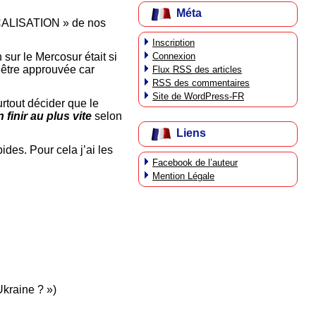
Méta
ICALISATION » de nos
Inscription
Connexion
ur le Mercosur était si
t être approuvée car
Flux
RSS
des articles
RSS
des commentaires
Site de WordPress-FR
rtout décider que le
n finir au plus vite
selon
Liens
ides. Pour cela j’ai les
Facebook de l’auteur
Mention Légale
Ukraine ? »)