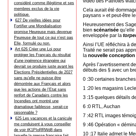
vidéo des Patriotes wa
considéré comme illégitime et ses
membres exclus de la vie
Cela aurait été dommag
politique.
paysans » et peut-être 
627 De vieilles idées pour
Heureusement des Sages 
Fortifier une Mondialisation
bien
scénarisée
qu’elle
promise Heureuse mais devenue
enveloppée par la
torpe
Peureuse de tout ce qui n’est pas
Elle, formulé ou non.
Ainsi l’UE réfléchira à d
Art 626 Créer une Loi pour
Traité ne serait pas ap
protéger les Français du résultat
la
nouvelle conception
d’une ingérence étrangère qui
Après l’avertissement des
devrait se produire juste avant les
débuts des § avec un bref
Elections Présidentielles de 2027
sans qu’elle ne puisse être
0 :30 certaines branches
démontrée aux Français et alors
1 :20 les magasins Lecle
que les actions de l’Etat sans
renfort de Canadairs contre les
3 :15 quelques détails 
Incendies ont montré une
6 :0 RTL, Auchan
dramatique faiblesse, serait-ce
raisonnable ?
7 :42 RTL images témoi
625 Les vacances et la canicule
me conduisent à vous conseiller
9 :46 Opération « démina
de voir tK1PIoRRWd8 dans
10 :17 Italie admet le Me
laquelle la presse française fait