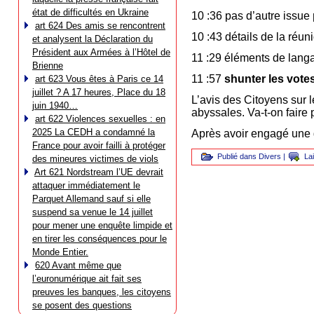
état de difficultés en Ukraine
10 :36 pas d’autre issue
art 624 Des amis se rencontrent
10 :43 détails de la réun
et analysent la Déclaration du
Président aux Armées à l’Hôtel de
11 :29 éléments de lang
Brienne
11 :57
shunter les votes
art 623 Vous êtes à Paris ce 14
juillet ? A 17 heures, Place du 18
L’avis des Citoyens sur 
juin 1940…
abyssales. Va-t-on faire
art 622 Violences sexuelles : en
2025 La CEDH a condamné la
Après avoir engagé une 
France pour avoir failli à protéger
Publié dans
Divers
|
La
des mineures victimes de viols
Art 621 Nordstream l’UE devrait
attaquer immédiatement le
Parquet Allemand sauf si elle
suspend sa venue le 14 juillet
pour mener une enquête limpide et
en tirer les conséquences pour le
Monde Entier.
620 Avant même que
l’euronumérique ait fait ses
preuves les banques, les citoyens
se posent des questions