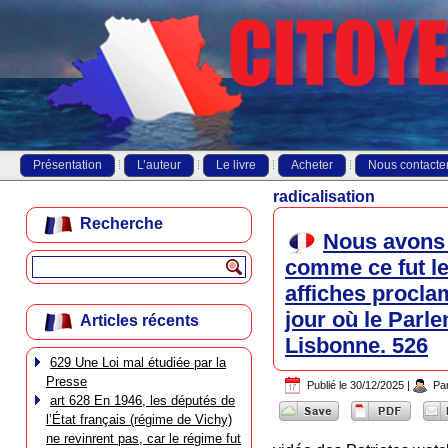
Présentation
L’auteur
Le livre
Acheter
Nous contacte
radicalisation
Recherche
Nous avons f
comme ce fut le 
affiches procla
jour où le Parle
Articles récents
Lisbonne. 526
629 Une Loi mal étudiée par la
Presse
Publié le
30/12/2025
|
Pa
art 628 En 1946, les députés de
l’État français (régime de Vichy)
ne revinrent pas, car le régime fut