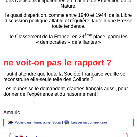
des Décisions lilliputiennes en matière de Protection de la
Nature,
la quasi disparition, comme entre 1940 et 1944, de la Libre
discussion politique affable et régulière, faute d’une Presse
toute tendance,
ème
le Classement de la France -en 24
place, parmi les
« démocraties « défaillantes »
ne voit-on pas le rapport ?
Faut-il attendre que toute la Société Française veuille se
reconstruire elle-seule telle des Colibris ?
Les jeunes se le demandent, d’autres français aussi, pour
donner de l’expérience et du raisonnement !
Amalric
Publié dans
Humanisme
,
Social
|
Laisser un commentaire