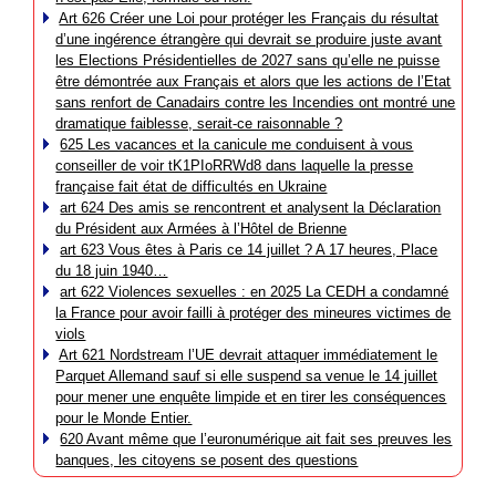
Art 626 Créer une Loi pour protéger les Français du résultat
d’une ingérence étrangère qui devrait se produire juste avant
les Elections Présidentielles de 2027 sans qu’elle ne puisse
être démontrée aux Français et alors que les actions de l’Etat
sans renfort de Canadairs contre les Incendies ont montré une
dramatique faiblesse, serait-ce raisonnable ?
625 Les vacances et la canicule me conduisent à vous
conseiller de voir tK1PIoRRWd8 dans laquelle la presse
française fait état de difficultés en Ukraine
art 624 Des amis se rencontrent et analysent la Déclaration
du Président aux Armées à l’Hôtel de Brienne
art 623 Vous êtes à Paris ce 14 juillet ? A 17 heures, Place
du 18 juin 1940…
art 622 Violences sexuelles : en 2025 La CEDH a condamné
la France pour avoir failli à protéger des mineures victimes de
viols
Art 621 Nordstream l’UE devrait attaquer immédiatement le
Parquet Allemand sauf si elle suspend sa venue le 14 juillet
pour mener une enquête limpide et en tirer les conséquences
pour le Monde Entier.
620 Avant même que l’euronumérique ait fait ses preuves les
banques, les citoyens se posent des questions