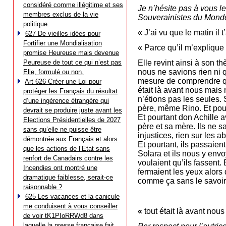
considéré comme illégitime et ses
Je n’hésite pas à vous le
membres exclus de la vie
Souverainistes du Monde
politique.
« J’ai vu que le matin il
627 De vieilles idées pour
Fortifier une Mondialisation
« Parce qu’il m’explique
promise Heureuse mais devenue
Peureuse de tout ce qui n’est pas
Elle revint ainsi à son 
nous ne savions rien ni 
Elle, formulé ou non.
mesure de comprendre quo
Art 626 Créer une Loi pour
était là avant nous mai
protéger les Français du résultat
n’étions pas les seules. 
d’une ingérence étrangère qui
père, même Rino. Et pourt
devrait se produire juste avant les
Et pourtant don Achille av
Elections Présidentielles de 2027
père et sa mère. Ils ne sa
sans qu’elle ne puisse être
injustices, rien sur les a
démontrée aux Français et alors
Et pourtant, ils passaien
que les actions de l’Etat sans
Solara et ils nous y envo
renfort de Canadairs contre les
voulaient qu’ils fassent. 
Incendies ont montré une
fermaient les yeux alors 
dramatique faiblesse, serait-ce
comme ça sans le savoir 
raisonnable ?
625 Les vacances et la canicule
me conduisent à vous conseiller
«
tout était là avant n
de voir tK1PIoRRWd8 dans
laquelle la presse française fait