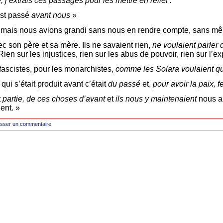
, j’extrais ces passages pour les mettre en relief :
est passé
avant nous
»
us mais nous avions grandi sans nous en rendre compte, sans m
avec son père et sa mère. Ils ne savaient rien,
ne voulaient parler 
 Rien sur les injustices, rien sur les abus de pouvoir, rien sur l’ex
s fascistes, pour les monarchistes,
comme les Solara voulaient qu’
qui s’était produit avant c’était
du passé
et,
pour avoir la paix, 
t
partie, de ces choses d’avant
et
ils nous y maintenaient
nous a
ient. »
isser un commentaire