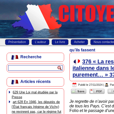
Présentation
L’auteur
Le livre
Acheter
Nous contacte
qu’ils fassent
Recherche
376 « La re
italienne dans l
purement… » 3
Articles récents
Publié le
27/11/2024
|
Pa
629 Une Loi mal étudiée par la
Presse
Je regrette de n’avoir pa
art 628 En 1946, les députés de
de tous les Pays. C’est d
l’État français (régime de Vichy)
Folio
et le passage d’un
ne revinrent pas, car le régime fut