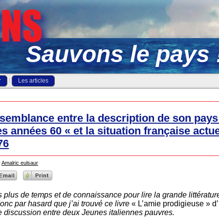
Sauvons le pays 
r
Les articles
ssemblance entre la description de son pays
es années 60 « et la situation française actue
76
r
Amalric eulsaur
s plus de temps et de connaissance pour lire la grande littératur
onc par hasard que j’ai trouvé ce livre
« L’amie prodigieuse » d
e discussion entre deux Jeunes italiennes pauvres.