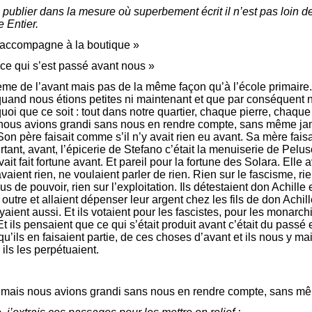
 publier dans la mesure où superbement écrit il n’est pas loin d
 Entier.
 t’accompagne à la boutique »
 ce qui s’est passé avant nous »
thème de l’avant mais pas de la même façon qu’à l’école primaire
quand nous étions petites ni maintenant et que par conséquent 
i que ce soit : tout dans notre quartier, chaque pierre, chaque
s nous avions grandi sans nous en rendre compte, sans même ja
Son père faisait comme s’il n’y avait rien eu avant. Sa mère fais
ant, avant, l’épicerie de Stefano c’était la menuiserie de Pelus
ait fait fortune avant. Et pareil pour la fortune des Solara. Elle av
vaient rien, ne voulaient parler de rien. Rien sur le fascisme, rie
bus de pouvoir, rien sur l’exploitation. Ils détestaient don Achille
t outre et allaient dépenser leur argent chez les fils de don Ach
yaient aussi. Et ils votaient pour les fascistes, pour les monarc
Et ils pensaient que ce qui s’était produit avant c’était du passé e
qu’ils en faisaient partie, de ces choses d’avant et ils nous y m
ils les perpétuaient.
ous mais nous avions grandi sans nous en rendre compte, sans 