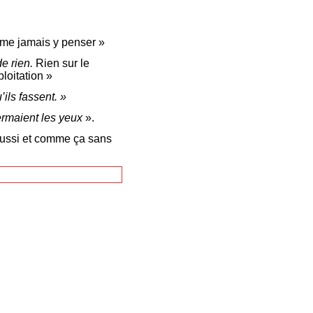
ême jamais y penser »
de rien.
Rien sur le
ploitation »
ils fassent. »
fermaient les yeux
».
ussi et comme ça sans