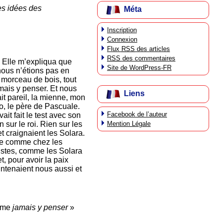
es idées des
Méta
Inscription
Connexion
Flux
RSS
des articles
RSS
des commentaires
. Elle m’expliqua que
Site de WordPress-FR
nous n’étions pas en
 morceau de bois, tout
mais y penser. Et nous
Liens
ait pareil, la mienne, mon
o, le père de Pascuale.
Facebook de l’auteur
ait fait le test avec son
Mention Légale
n sur le roi. Rien sur les
 et craignaient les Solara.
ille comme chez les
histes, comme les Solara
t, pour avoir la paix
aintenaient nous aussi et
même
jamais y penser
»