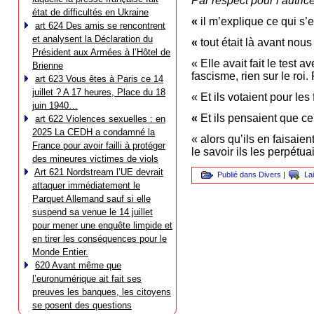
Par respect pour l’autrice
état de difficultés en Ukraine
«
il m’explique ce qui s’
art 624 Des amis se rencontrent
et analysent la Déclaration du
«
tout était là avant no
Président aux Armées à l’Hôtel de
« Elle avait fait le test 
Brienne
fascisme, rien sur le roi.
art 623 Vous êtes à Paris ce 14
juillet ? A 17 heures, Place du 18
« Et ils votaient pour le
juin 1940…
«
Et ils pensaient que ce 
art 622 Violences sexuelles : en
2025 La CEDH a condamné la
« alors qu’ils en faisaien
France pour avoir failli à protéger
le savoir ils les perpétua
des mineures victimes de viols
Art 621 Nordstream l’UE devrait
Publié dans
Divers
|
La
attaquer immédiatement le
Parquet Allemand sauf si elle
suspend sa venue le 14 juillet
pour mener une enquête limpide et
en tirer les conséquences pour le
Monde Entier.
620 Avant même que
l’euronumérique ait fait ses
preuves les banques, les citoyens
se posent des questions