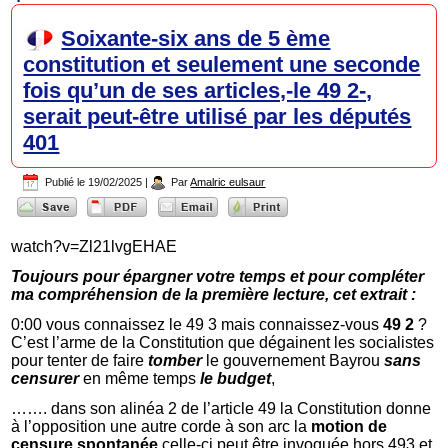
Soixante-six ans de 5 ème
constitution et seulement une seconde
fois qu’un de ses articles,-le 49 2-,
serait peut-être utilisé par les députés
401
Publié le
19/02/2025
|
Par
Amalric eulsaur
watch?v=Zl21lvgEHAE
Toujours pour épargner votre temps et pour compléter
ma compréhension de la première lecture, cet extrait :
0:00 vous connaissez le 49 3 mais connaissez-vous
49 2
?
C’est l’arme de la Constitution que dégainent les socialistes
pour tenter de faire
tomber
le gouvernement Bayrou
sans
censurer
en même temps
le budget
,
……. dans son alinéa 2 de l’article 49 la Constitution donne
à l’opposition une autre corde à son arc la
motion de
censure spontanée
celle-ci peut être invoquée hors 493 et