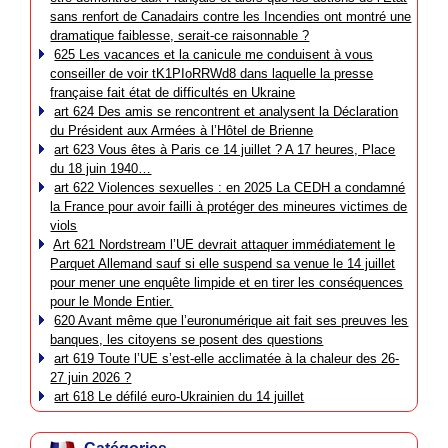
sans renfort de Canadairs contre les Incendies ont montré une
dramatique faiblesse, serait-ce raisonnable ?
625 Les vacances et la canicule me conduisent à vous
conseiller de voir tK1PIoRRWd8 dans laquelle la presse
française fait état de difficultés en Ukraine
art 624 Des amis se rencontrent et analysent la Déclaration
du Président aux Armées à l’Hôtel de Brienne
art 623 Vous êtes à Paris ce 14 juillet ? A 17 heures, Place
du 18 juin 1940…
art 622 Violences sexuelles : en 2025 La CEDH a condamné
la France pour avoir failli à protéger des mineures victimes de
viols
Art 621 Nordstream l’UE devrait attaquer immédiatement le
Parquet Allemand sauf si elle suspend sa venue le 14 juillet
pour mener une enquête limpide et en tirer les conséquences
pour le Monde Entier.
620 Avant même que l’euronumérique ait fait ses preuves les
banques, les citoyens se posent des questions
art 619 Toute l’UE s’est-elle acclimatée à la chaleur des 26-
27 juin 2026 ?
art 618 Le défilé euro-Ukrainien du 14 juillet