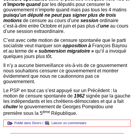
n’importe quand
par les députés pour censurer le
gouvernement n’importe quand mais pas tous les 4 matins
puisqu’
un député ne peut pas signer plus de trois
motions
de censure au cours d’une
session
ordinaire
c’est-à-dire entre Octobre et juin et pas plus
d’
une
au cours
d’une session extraordinaire.
C’est avec cette motion de censure spontanée que le parti
socialiste veut marquer son
opposition à
François Bayrou
et au terme de
«
submersion migratoire
»
qu’il a invoqué
quelques jours plus tôt.
Il n’y a aucune bienveillance vis-à-vis de ce gouvernement
nous souhaitons censurer ce gouvernement et montrer
évidemment que nous ne cautionnons pas ce
gouvernement.
Le PSP en tout cas s’est appuyé sur un Précédent : la
motion de censure spontanée de
1962
signée par la gauche
les indépendants et les chrétiens-démocrates et qui a fait
chuter
le gouvernement de Georges Pompidou une
ème
première sous la 5
République.
Publié dans
Divers
|
Laisser un commentaire