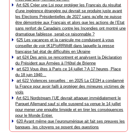
Art 626 Créer une Loi pour protéger les Français du résultat
d’une ingérence étrangère qui devrait se produire juste avant
les Elections Présidentielles de 2027 sans qu’elle ne puisse
être démontrée aux Français et alors que les actions de l’Etat
sans renfort de Canadairs contre les Incendies ont montré une
dramatique faiblesse, serait-ce raisonnable ?
625 Les vacances et la canicule me conduisent à vous
conseiller de voir tK1PIoRRWd8 dans laquelle la presse
française fait état de difficultés en Ukraine
art 624 Des amis se rencontrent et analysent la Déclaration
du Président aux Armées à l’Hôtel de Brienne
art 623 Vous êtes à Paris ce 14 juillet ? A 17 heures, Place
du 18 juin 1940…
art 622 Violences sexuelles : en 2025 La CEDH a condamné
la France pour avoir failli à protéger des mineures victimes de
viols
Art 621 Nordstream l’UE devrait attaquer immédiatement le
Parquet Allemand sauf si elle suspend sa venue le 14 juillet
pour mener une enquête limpide et en tirer les conséquences
pour le Monde Entier.
620 Avant même que l’euronumérique ait fait ses preuves les
banques, les citoyens se posent des questions