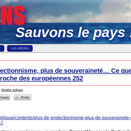
Sauvons le pays 
r
Les articles
tectionnisme, plus de souveraineté… Ce que
pproche des européennes 252
r
Amalric eulsaur
/politique/contents/plus-de-protectionnisme-plus-de-souverainete
42