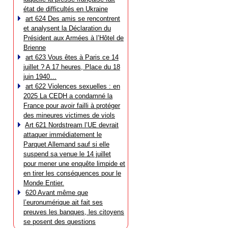
état de difficultés en Ukraine
art 624 Des amis se rencontrent
et analysent la Déclaration du
Président aux Armées à l’Hôtel de
Brienne
art 623 Vous êtes à Paris ce 14
juillet ? A 17 heures, Place du 18
juin 1940…
art 622 Violences sexuelles : en
2025 La CEDH a condamné la
France pour avoir failli à protéger
des mineures victimes de viols
Art 621 Nordstream l’UE devrait
attaquer immédiatement le
Parquet Allemand sauf si elle
suspend sa venue le 14 juillet
pour mener une enquête limpide et
en tirer les conséquences pour le
Monde Entier.
620 Avant même que
l’euronumérique ait fait ses
preuves les banques, les citoyens
se posent des questions