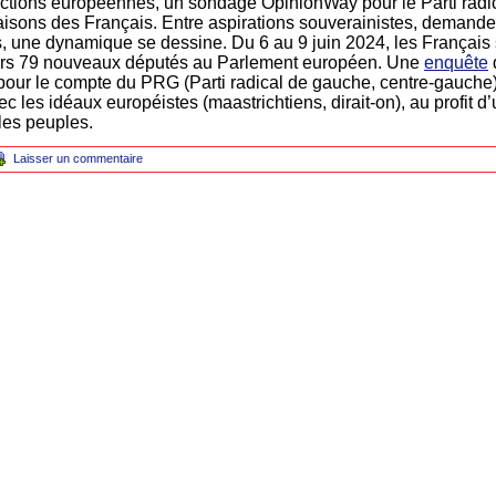
ctions européennes, un sondage OpinionWay pour le Parti radi
isons des Français. Entre aspirations souverainistes, demande
es, une dynamique se dessine. Du 6 au 9 juin 2024, les Français 
eurs 79 nouveaux députés au Parlement européen. Une
enquête
d
pour le compte du PRG (Parti radical de gauche, centre-gauche
c les idéaux européistes (maastrichtiens, dirait-on), au profit 
 les peuples.
Laisser un commentaire