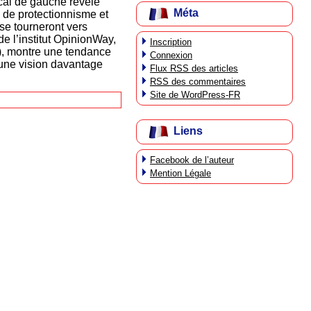
cal de gauche révèle
Méta
 de protectionnisme et
se tourneront vers
e l’institut OpinionWay,
Inscription
), montre une tendance
Connexion
d’une vision davantage
Flux
RSS
des articles
RSS
des commentaires
Site de WordPress-FR
Liens
Facebook de l’auteur
Mention Légale