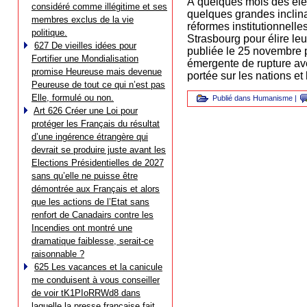
À quelques mois des éle
considéré comme illégitime et ses
quelques grandes inclina
membres exclus de la vie
réformes institutionnell
politique.
Strasbourg pour élire l
627 De vieilles idées pour
publiée le 25 novembre 
Fortifier une Mondialisation
émergente de rupture ave
promise Heureuse mais devenue
portée sur les nations et
Peureuse de tout ce qui n’est pas
Elle, formulé ou non.
Publié dans
Humanisme
|
Art 626 Créer une Loi pour
protéger les Français du résultat
d’une ingérence étrangère qui
devrait se produire juste avant les
Elections Présidentielles de 2027
sans qu’elle ne puisse être
démontrée aux Français et alors
que les actions de l’Etat sans
renfort de Canadairs contre les
Incendies ont montré une
dramatique faiblesse, serait-ce
raisonnable ?
625 Les vacances et la canicule
me conduisent à vous conseiller
de voir tK1PIoRRWd8 dans
laquelle la presse française fait