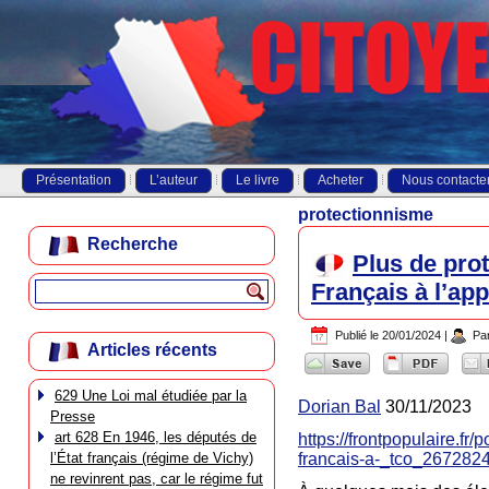
Présentation
L’auteur
Le livre
Acheter
Nous contacte
protectionnisme
Recherche
Plus de pro
Français à l’a
Publié le
20/01/2024
|
Pa
Articles récents
629 Une Loi mal étudiée par la
Dorian Bal
30/11/2023
Presse
art 628 En 1946, les députés de
https://frontpopulaire.fr
l’État français (régime de Vichy)
francais-a-_tco_267282
ne revinrent pas, car le régime fut