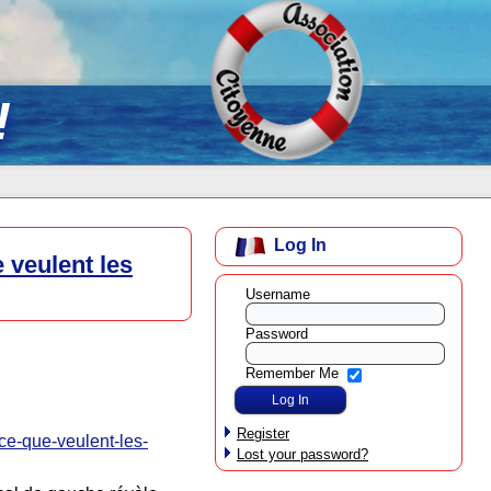
!
Log In
 veulent les
Username
Password
Remember Me
Register
-ce-que-veulent-les-
Lost your password?