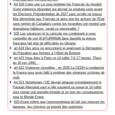
Art 626 Créer une Loi pour protéger les Français du résultat
d’une ingérence étrangère qui devrait se produire juste avant
les Elections Présidentielles de 2027 sans qu’elle ne puisse
être démontrée aux Français et alors que les actions de l’Etat
sans renfort de Canadairs contre les Incendies ont montré une
dramatique faiblesse, serait-ce raisonnable ?
625 Les vacances et la canicule me conduisent à vous
conseiller de voir tK1PIoRRWd8 dans laquelle la presse
française fait état de difficultés en Ukraine
art 624 Des amis se rencontrent et analysent la Déclaration
du Président aux Armées à l’Hôtel de Brienne
art 623 Vous êtes à Paris ce 14 juillet ? A 17 heures, Place
du 18 juin 1940…
art 622 Violences sexuelles : en 2025 La CEDH a condamné
la France pour avoir failli à protéger des mineures victimes de
viols
Art 621 Nordstream l’UE devrait attaquer immédiatement le
Parquet Allemand sauf si elle suspend sa venue le 14 juillet
pour mener une enquête limpide et en tirer les conséquences
pour le Monde Entier.
620 Avant même que l’euronumérique ait fait ses preuves les
banques, les citoyens se posent des questions