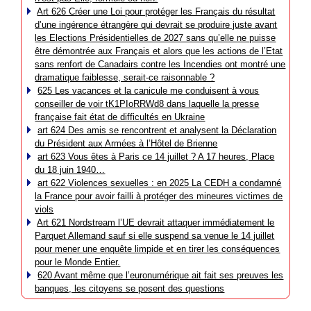
Art 626 Créer une Loi pour protéger les Français du résultat
d’une ingérence étrangère qui devrait se produire juste avant
les Elections Présidentielles de 2027 sans qu’elle ne puisse
être démontrée aux Français et alors que les actions de l’Etat
sans renfort de Canadairs contre les Incendies ont montré une
dramatique faiblesse, serait-ce raisonnable ?
625 Les vacances et la canicule me conduisent à vous
conseiller de voir tK1PIoRRWd8 dans laquelle la presse
française fait état de difficultés en Ukraine
art 624 Des amis se rencontrent et analysent la Déclaration
du Président aux Armées à l’Hôtel de Brienne
art 623 Vous êtes à Paris ce 14 juillet ? A 17 heures, Place
du 18 juin 1940…
art 622 Violences sexuelles : en 2025 La CEDH a condamné
la France pour avoir failli à protéger des mineures victimes de
viols
Art 621 Nordstream l’UE devrait attaquer immédiatement le
Parquet Allemand sauf si elle suspend sa venue le 14 juillet
pour mener une enquête limpide et en tirer les conséquences
pour le Monde Entier.
620 Avant même que l’euronumérique ait fait ses preuves les
banques, les citoyens se posent des questions