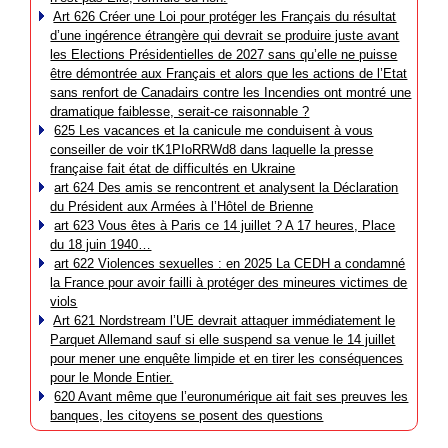
Art 626 Créer une Loi pour protéger les Français du résultat
d’une ingérence étrangère qui devrait se produire juste avant
les Elections Présidentielles de 2027 sans qu’elle ne puisse
être démontrée aux Français et alors que les actions de l’Etat
sans renfort de Canadairs contre les Incendies ont montré une
dramatique faiblesse, serait-ce raisonnable ?
625 Les vacances et la canicule me conduisent à vous
conseiller de voir tK1PIoRRWd8 dans laquelle la presse
française fait état de difficultés en Ukraine
art 624 Des amis se rencontrent et analysent la Déclaration
du Président aux Armées à l’Hôtel de Brienne
art 623 Vous êtes à Paris ce 14 juillet ? A 17 heures, Place
du 18 juin 1940…
art 622 Violences sexuelles : en 2025 La CEDH a condamné
la France pour avoir failli à protéger des mineures victimes de
viols
Art 621 Nordstream l’UE devrait attaquer immédiatement le
Parquet Allemand sauf si elle suspend sa venue le 14 juillet
pour mener une enquête limpide et en tirer les conséquences
pour le Monde Entier.
620 Avant même que l’euronumérique ait fait ses preuves les
banques, les citoyens se posent des questions