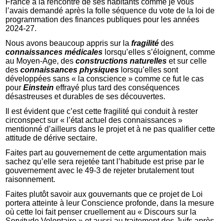
France à la rencontre de ses habitants comme je vous
l’avais demandé après la folle séquence du vote de la loi de
programmation des finances publiques pour les années
2024-27.
Nous avons beaucoup appris sur la
fragilité
des
connaissances médicales
lorsqu’elles s’éloignent, comme
au Moyen-Age, des
constructions naturelles
et sur celle
des
connaissances physiques
lorsqu’elles sont
développées sans « la conscience » comme ce fut le cas
pour
Einstein
effrayé plus tard des conséquences
désastreuses et durables de ses découvertes.
Il est évident que c’est cette fragilité qui conduit à rester
circonspect sur « l’état actuel des connaissances »
mentionné d’ailleurs dans le projet et à ne pas qualifier cette
attitude de dérive sectaire.
Faites part au gouvernement de cette argumentation mais
sachez qu’elle sera rejetée tant l’habitude est prise par le
gouvernement avec le 49-3 de rejeter brutalement tout
raisonnement.
Faites plutôt savoir aux gouvernants que ce projet de Loi
portera atteinte à leur Conscience profonde, dans la mesure
où cette loi fait penser cruellement au « Discours sur la
Servitude Volontaire » et aussi au traitement des Juifs après