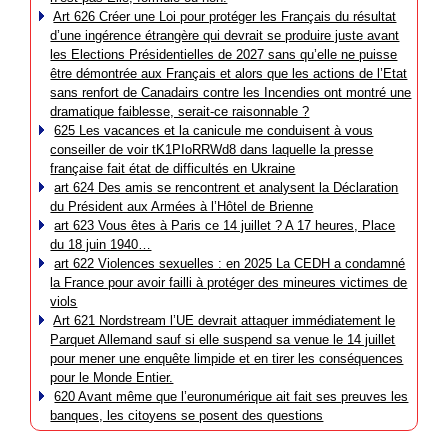
Art 626 Créer une Loi pour protéger les Français du résultat
d’une ingérence étrangère qui devrait se produire juste avant
les Elections Présidentielles de 2027 sans qu’elle ne puisse
être démontrée aux Français et alors que les actions de l’Etat
sans renfort de Canadairs contre les Incendies ont montré une
dramatique faiblesse, serait-ce raisonnable ?
625 Les vacances et la canicule me conduisent à vous
conseiller de voir tK1PIoRRWd8 dans laquelle la presse
française fait état de difficultés en Ukraine
art 624 Des amis se rencontrent et analysent la Déclaration
du Président aux Armées à l’Hôtel de Brienne
art 623 Vous êtes à Paris ce 14 juillet ? A 17 heures, Place
du 18 juin 1940…
art 622 Violences sexuelles : en 2025 La CEDH a condamné
la France pour avoir failli à protéger des mineures victimes de
viols
Art 621 Nordstream l’UE devrait attaquer immédiatement le
Parquet Allemand sauf si elle suspend sa venue le 14 juillet
pour mener une enquête limpide et en tirer les conséquences
pour le Monde Entier.
620 Avant même que l’euronumérique ait fait ses preuves les
banques, les citoyens se posent des questions