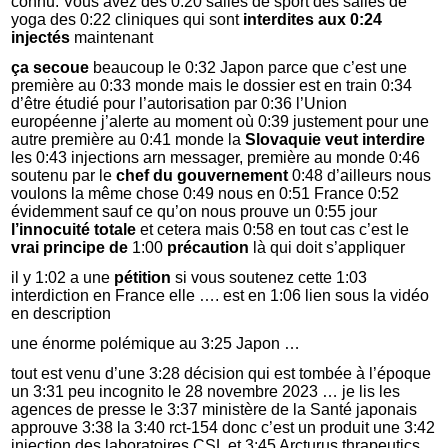
connu. Vous avez des 0:20 salles de sport des salles de
yoga des 0:22 cliniques qui sont
interdites aux 0:24
injectés
maintenant
ça secoue
beaucoup le 0:32 Japon parce que c’est une
première au 0:33 monde mais le dossier est en train 0:34
d’être étudié pour l’autorisation par 0:36 l’Union
européenne j’alerte au moment où 0:39 justement pour une
autre première au 0:41 monde la
Slovaquie
veut interdire
les 0:43 injections arn messager, première au monde 0:46
soutenu par le
chef du gouvernement
0:48 d’ailleurs nous
voulons la même chose 0:49 nous en 0:51 France 0:52
évidemment sauf ce qu’on nous prouve un 0:55 jour
l’innocuité totale
et cetera mais 0:58 en tout cas c’est le
vrai principe de
1:00
précaution
là qui doit s’appliquer
il y 1:02 a une
pétition
si vous soutenez cette 1:03
interdiction en France elle …. est en 1:06 lien sous la vidéo
en description
une énorme polémique au 3:25 Japon …
tout est venu d’une 3:28 décision qui est tombée à l’époque
un 3:31 peu incognito le 28 novembre 2023 … je lis les
agences de presse le 3:37 ministère de la Santé japonais
approuve 3:38 la 3:40 rct-154 donc c’est un produit une 3:42
injection des laboratoires CSL et 3:45 Arcturus thrapeutics