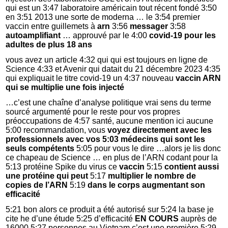
qui est un 3:47 laboratoire américain tout récent fondé 3:50
en 3:51 2013 une sorte de moderna … le 3:54 premier
vaccin entre guillemets à
arn
3:56
messager
3:58
autoamplifiant
… approuvé par le 4:00
covid-19 pour les
adultes de plus 18 ans
vous avez un article 4:32 qui qui est toujours en ligne de
Science 4:33 et Avenir qui datait du 21 décembre 2023 4:35
qui expliquait le titre covid-19 un 4:37 nouveau
vaccin ARN
qui se multiplie une fois injecté
…c’est une chaîne d’analyse politique vrai sens du terme
sourcé argumenté pour le reste pour vos propres
préoccupations de 4:57 santé, aucune mention ici aucune
5:00 recommandation, vous
voyez directement avec les
professionnels avec vos 5:03 médecins qui sont les
seuls compétents
5:05 pour vous le dire …alors je lis donc
ce chapeau de Science … en plus de l’ARN codant pour la
5:13 protéine Spike du virus ce
vaccin
5:15
contient aussi
une protéine qui peut
5:17
multiplier le nombre de
copies de l’ARN
5:19
dans le corps augmentant son
efficacité
5:21 bon alors ce produit a été autorisé sur 5:24 la base je
cite he d’une étude 5:25 d’efficacité
EN COURS
auprès de
16000 5:27 personnes au Vietnam c’est une première 5:29