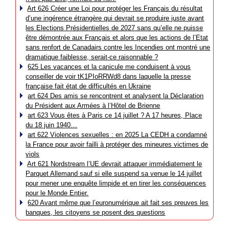
Art 626 Créer une Loi pour protéger les Français du résultat
d’une ingérence étrangère qui devrait se produire juste avant
les Elections Présidentielles de 2027 sans qu’elle ne puisse
être démontrée aux Français et alors que les actions de l’Etat
sans renfort de Canadairs contre les Incendies ont montré une
dramatique faiblesse, serait-ce raisonnable ?
625 Les vacances et la canicule me conduisent à vous
conseiller de voir tK1PIoRRWd8 dans laquelle la presse
française fait état de difficultés en Ukraine
art 624 Des amis se rencontrent et analysent la Déclaration
du Président aux Armées à l’Hôtel de Brienne
art 623 Vous êtes à Paris ce 14 juillet ? A 17 heures, Place
du 18 juin 1940…
art 622 Violences sexuelles : en 2025 La CEDH a condamné
la France pour avoir failli à protéger des mineures victimes de
viols
Art 621 Nordstream l’UE devrait attaquer immédiatement le
Parquet Allemand sauf si elle suspend sa venue le 14 juillet
pour mener une enquête limpide et en tirer les conséquences
pour le Monde Entier.
620 Avant même que l’euronumérique ait fait ses preuves les
banques, les citoyens se posent des questions