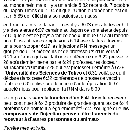
au monde hein mais il y a un article 5:32 récent du 7 octobre
du Japan Times qui 5:34 dit que l’Union européenne est en
train 5:35 de réfléchir à son autorisation aussi
en France alors le Japan Times il y a 6:03 des alertes euh il
y a des alertes 6:07 certains au Japon ce sont alerte depuis
6:10 que c’est ce pays a fait ce choix unique 6:12 au monde
pour l’instant par exemple vous 6:14 avez la les citoyens
unis pour stopper 6:17 les injections RN messager un
groupe de 6:19 médecins et de professeurs d’université
6:21 au Japon qui avit fait une conférence de 6:22 presse le
28 août dernier mené par le 6:24 professeur et docteur
Murakami yazufumi 6:28 qui est professeur émérite à 6:29
l’Université des Sciences de Tokyo
et 6:31 voilà ce qu’il
déclare dans cette 6:32 conférence de presse ce vaccin
réplicon 6:35 utilise une fonction d’autoréplication 6:37
appelé rlicas pour répliquer la RNM dans 6:39
le corps mais
sans la fonction d’un 6:41 frein
le receveur
peut continuer à 6:43 produire de grandes quantités de 6:44
protéines de pointe il a également été 6:45 souligné que
les
composants de l’injection peuvent être transmis du
receveur à d’autres personnes ou animaux
J’arrête mes extraits.