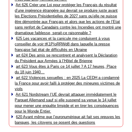
Art 626 Créer une Loi pour protéger les Français du résultat
d’une ingérence étrangère qui devrait se produire juste avant
les Elections Présidentielles de 2027 sans qu’elle ne puisse
être démontrée aux Français et alors que les actions de l’Etat
sans renfort de Canadairs contre les Incendies ont montré une
dramatique faiblesse, serait-ce raisonnable ?
625 Les vacances et la canicule me conduisent à vous
conseiller de voir tK1PIoRRWd8 dans laquelle la presse
française fait état de difficultés en Ukraine
art 624 Des amis se rencontrent et analysent la Déclaration
du Président aux Armées à l’Hôtel de Brienne
art 623 Vous êtes à Paris ce 14 juillet ? A 17 heures, Place
du 18 juin 1940…
art 622 Violences sexuelles : en 2025 La CEDH a condamné
la France pour avoir failli à protéger des mineures victimes de
viols
Art 621 Nordstream l’UE devrait attaquer immédiatement le
Parquet Allemand sauf si elle suspend sa venue le 14 juillet
pour mener une enquête limpide et en tirer les conséquences
pour le Monde Entier.
620 Avant même que l’euronumérique ait fait ses preuves les
banques, les citoyens se posent des questions