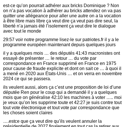
est-ce qu’on pourrait adhérer aux bricks Dominique ? Non
on n’a pas vocation à adhérer au bricks attendez on va pas
quitter une allégeance pour aller une autre on a la vocation
à être libre mais libre ça veut dire ça veut pas dire seul, la
liberté n’a jamais été l’isolement ça veut dire le dialogue
avec tout le monde
29:57 voir notre programme lisez-le sur patriotes.fr il y a le
programme européen maintenant depuis quelques jours
il y a quelques mois … des députés 41:43 macronistes ont
essayé de présenter … le retour … du vote par
correspondance en France supprimé en France en 1975
pour cause de fraude explicite et dont on sait ce … à quoi il
a mené en 2020 aux États-Unis … et on verra en novembre
2024 ce qui se passera.
ils veulent aussi, alors ça c’est une proposition de loi d’une
députée Ren pour le coup qui a demandé il y a quelques
mois que on généralise 42:10 les machines à voter ….. moi
je veux qu’on les supprime toute et 42:27 je suis contre tout
tout vote électronique et tout vote par correspondance que
les choses soient claires
….estce que ça veut dire qu’ils veulent annuler la
présidentielle de 2027 finalement en tout cas la retirer aux