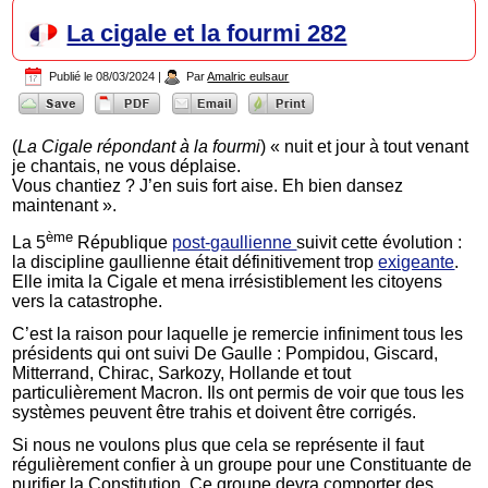
La cigale et la fourmi 282
Publié le
08/03/2024
|
Par
Amalric eulsaur
(
La Cigale répondant à la fourmi
) « nuit et jour à tout venant
je chantais, ne vous déplaise.
Vous chantiez ? J’en suis fort aise. Eh bien dansez
maintenant ».
ème
La 5
République
post-gaullienne
suivit cette évolution :
la discipline gaullienne était définitivement trop
exigeante
.
Elle imita la Cigale et mena irrésistiblement les citoyens
vers la catastrophe.
C’est la raison pour laquelle je remercie infiniment tous les
présidents qui ont suivi De Gaulle : Pompidou, Giscard,
Mitterrand, Chirac, Sarkozy, Hollande et tout
particulièrement Macron. Ils ont permis de voir que tous les
systèmes peuvent être trahis et doivent être corrigés.
Si nous ne voulons plus que cela se représente il faut
régulièrement confier à un groupe pour une Constituante de
purifier la Constitution. Ce groupe devra comporter des