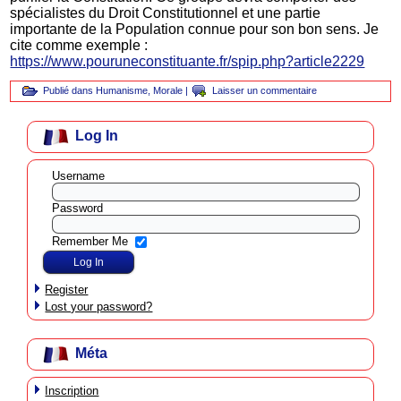
spécialistes du Droit Constitutionnel et une partie
importante de la Population connue pour son bon sens. Je
cite comme exemple :
https://www.pouruneconstituante.fr/spip.php?article2229
Publié dans
Humanisme
,
Morale
|
Laisser un commentaire
Log In
Username
Password
Remember Me
Register
Lost your password?
Méta
Inscription