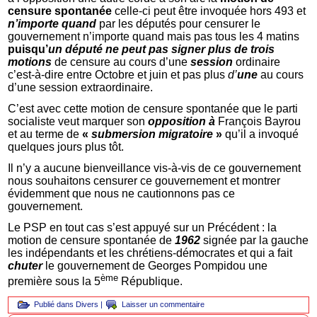
censure spontanée
celle-ci peut être invoquée hors 493 et
n’importe quand
par les députés pour censurer le
gouvernement n’importe quand mais pas tous les 4 matins
puisqu’
un député ne peut pas signer plus de trois
motions
de censure au cours d’une
session
ordinaire
c’est-à-dire entre Octobre et juin et pas plus
d’
une
au cours
d’une session extraordinaire.
C’est avec cette motion de censure spontanée que le parti
socialiste veut marquer son
opposition à
François Bayrou
et au terme de
«
submersion migratoire
»
qu’il a invoqué
quelques jours plus tôt.
Il n’y a aucune bienveillance vis-à-vis de ce gouvernement
nous souhaitons censurer ce gouvernement et montrer
évidemment que nous ne cautionnons pas ce
gouvernement.
Le PSP en tout cas s’est appuyé sur un Précédent : la
motion de censure spontanée de
1962
signée par la gauche
les indépendants et les chrétiens-démocrates et qui a fait
chuter
le gouvernement de Georges Pompidou une
ème
première sous la 5
République.
Publié dans
Divers
|
Laisser un commentaire