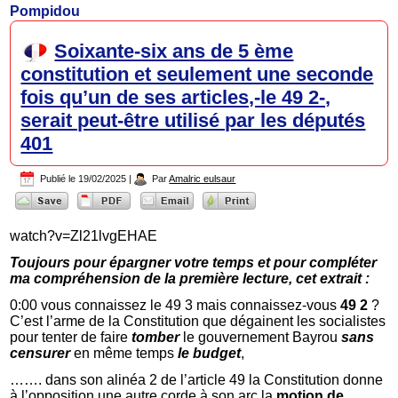
Pompidou
Soixante-six ans de 5 ème
constitution et seulement une seconde
fois qu’un de ses articles,-le 49 2-,
serait peut-être utilisé par les députés
401
Publié le
19/02/2025
|
Par
Amalric eulsaur
watch?v=Zl21lvgEHAE
Toujours pour épargner votre temps et pour compléter
ma compréhension de la première lecture, cet extrait :
0:00 vous connaissez le 49 3 mais connaissez-vous
49 2
?
C’est l’arme de la Constitution que dégainent les socialistes
pour tenter de faire
tomber
le gouvernement Bayrou
sans
censurer
en même temps
le budget
,
……. dans son alinéa 2 de l’article 49 la Constitution donne
à l’opposition une autre corde à son arc la
motion de