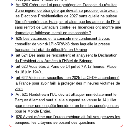
Art 626 Créer une Loi pour protéger les Français du résultat
d’une ingérence étrangère qui devrait se produire juste avant
les Elections Présidentielles de 2027 sans qu’elle ne puisse
être démontrée aux Français et alors que les actions de l’Etat
sans renfort de Canadairs contre les Incendies ont montré une
dramatique faiblesse, serait-ce raisonnable ?
625 Les vacances et la canicule me conduisent à vous
conseiller de voir tK1PIoRRWd8 dans laquelle la presse
française fait état de difficultés en Ukraine
art 624 Des amis se rencontrent et analysent la Déclaration
du Président aux Armées à l’Hôtel de Brienne
art 623 Vous êtes à Paris ce 14 juillet ? A 17 heures, Place
du 18 juin 1940…
art 622 Violences sexuelles : en 2025 La CEDH a condamné
la France pour avoir failli à protéger des mineures victimes de
viols
Art 621 Nordstream l’UE devrait attaquer immédiatement le
Parquet Allemand sauf si elle suspend sa venue le 14 juillet
pour mener une enquête limpide et en tirer les conséquences
pour le Monde Entier.
620 Avant même que l’euronumérique ait fait ses preuves les
banques, les citoyens se posent des questions