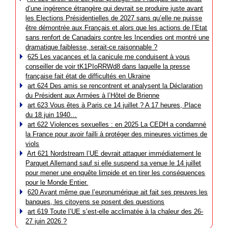
d’une ingérence étrangère qui devrait se produire juste avant
les Elections Présidentielles de 2027 sans qu’elle ne puisse
être démontrée aux Français et alors que les actions de l’Etat
sans renfort de Canadairs contre les Incendies ont montré une
dramatique faiblesse, serait-ce raisonnable ?
625 Les vacances et la canicule me conduisent à vous
conseiller de voir tK1PIoRRWd8 dans laquelle la presse
française fait état de difficultés en Ukraine
art 624 Des amis se rencontrent et analysent la Déclaration
du Président aux Armées à l’Hôtel de Brienne
art 623 Vous êtes à Paris ce 14 juillet ? A 17 heures, Place
du 18 juin 1940…
art 622 Violences sexuelles : en 2025 La CEDH a condamné
la France pour avoir failli à protéger des mineures victimes de
viols
Art 621 Nordstream l’UE devrait attaquer immédiatement le
Parquet Allemand sauf si elle suspend sa venue le 14 juillet
pour mener une enquête limpide et en tirer les conséquences
pour le Monde Entier.
620 Avant même que l’euronumérique ait fait ses preuves les
banques, les citoyens se posent des questions
art 619 Toute l’UE s’est-elle acclimatée à la chaleur des 26-
27 juin 2026 ?