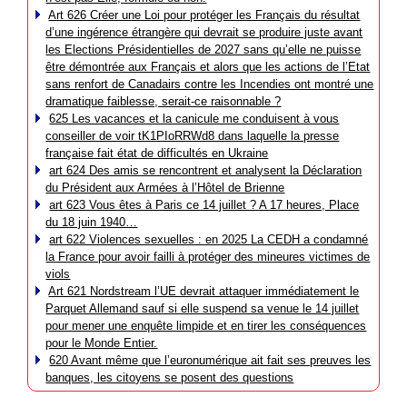
Art 626 Créer une Loi pour protéger les Français du résultat
d’une ingérence étrangère qui devrait se produire juste avant
les Elections Présidentielles de 2027 sans qu’elle ne puisse
être démontrée aux Français et alors que les actions de l’Etat
sans renfort de Canadairs contre les Incendies ont montré une
dramatique faiblesse, serait-ce raisonnable ?
625 Les vacances et la canicule me conduisent à vous
conseiller de voir tK1PIoRRWd8 dans laquelle la presse
française fait état de difficultés en Ukraine
art 624 Des amis se rencontrent et analysent la Déclaration
du Président aux Armées à l’Hôtel de Brienne
art 623 Vous êtes à Paris ce 14 juillet ? A 17 heures, Place
du 18 juin 1940…
art 622 Violences sexuelles : en 2025 La CEDH a condamné
la France pour avoir failli à protéger des mineures victimes de
viols
Art 621 Nordstream l’UE devrait attaquer immédiatement le
Parquet Allemand sauf si elle suspend sa venue le 14 juillet
pour mener une enquête limpide et en tirer les conséquences
pour le Monde Entier.
620 Avant même que l’euronumérique ait fait ses preuves les
banques, les citoyens se posent des questions