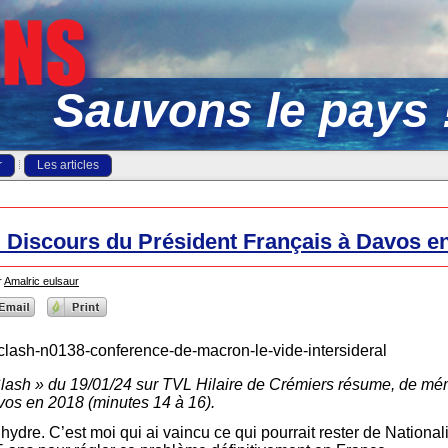
Sauvons le pays 
r
Les articles
 Discours du Président Français à Davos e
r
Amalric eulsaur
s-a-clash-n0138-conference-de-macron-le-vide-intersideral
Clash » du 19/01/24 sur TVL Hilaire de Crémiers résume, de mém
vos en 2018 (minutes 14 à 16).
’hydre. C’est moi qui ai vaincu ce qui pourrait rester de Nationa