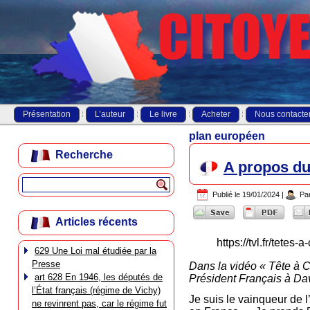
Présentation
L’auteur
Le livre
Acheter
Nous contacte
plan européen
Recherche
A propos du
Publié le
19/01/2024
|
Pa
Articles récents
https://tvl.fr/tete
629 Une Loi mal étudiée par la
Presse
Dans la vidéo « Tête à 
art 628 En 1946, les députés de
Président Français à Da
l’État français (régime de Vichy)
Je suis le vainqueur de l
ne revinrent pas, car le régime fut