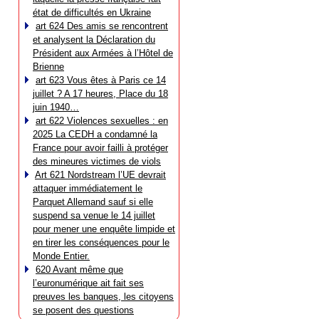
état de difficultés en Ukraine
art 624 Des amis se rencontrent
et analysent la Déclaration du
Président aux Armées à l’Hôtel de
Brienne
art 623 Vous êtes à Paris ce 14
juillet ? A 17 heures, Place du 18
juin 1940…
art 622 Violences sexuelles : en
2025 La CEDH a condamné la
France pour avoir failli à protéger
des mineures victimes de viols
Art 621 Nordstream l’UE devrait
attaquer immédiatement le
Parquet Allemand sauf si elle
suspend sa venue le 14 juillet
pour mener une enquête limpide et
en tirer les conséquences pour le
Monde Entier.
620 Avant même que
l’euronumérique ait fait ses
preuves les banques, les citoyens
se posent des questions