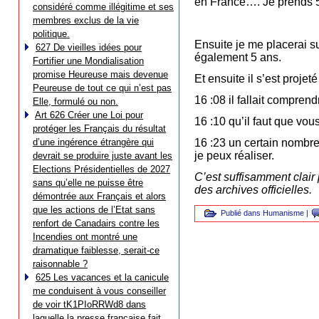
en France…. Je prends 5
considéré comme illégitime et ses
membres exclus de la vie
politique.
Ensuite je me placerai su
627 De vieilles idées pour
également 5 ans.
Fortifier une Mondialisation
promise Heureuse mais devenue
Et ensuite il s’est projet
Peureuse de tout ce qui n’est pas
16 :08 il fallait comprendr
Elle, formulé ou non.
Art 626 Créer une Loi pour
16 :10 qu’il faut que vou
protéger les Français du résultat
d’une ingérence étrangère qui
16 :23 un certain nombre
je peux réaliser.
devrait se produire juste avant les
Elections Présidentielles de 2027
C’est suffisamment clair 
sans qu’elle ne puisse être
des archives officielles.
démontrée aux Français et alors
que les actions de l’Etat sans
Publié dans
Humanisme
|
renfort de Canadairs contre les
Incendies ont montré une
dramatique faiblesse, serait-ce
raisonnable ?
625 Les vacances et la canicule
me conduisent à vous conseiller
de voir tK1PIoRRWd8 dans
laquelle la presse française fait