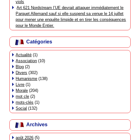
viols
Art 621 Nordstream l’UE devrait attaquer immédiatement le
Parquet Allemand sauf si elle suspend sa venue le 14 juillet
pour mener une enquête limpide et en tirer les conséquences
pour le Monde Entier.
Catégories
Actualité
(1)
Association
(10)
Blog
(2)
Divers
(302)
Humanisme
(138)
Livre
(1)
Morale
(204)
mot cle
(2)
mots-clés
(1)
Social
(132)
Archives
août 2026
(5)