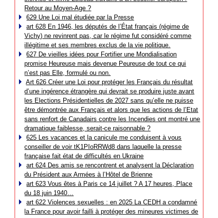
Retour au Moyen-Age ?
629 Une Loi mal étudiée par la Presse
art 628 En 1946, les députés de l’État français (régime de
Vichy) ne revinrent pas, car le régime fut considéré comme
illégitime et ses membres exclus de la vie politique.
627 De vieilles idées pour Fortifier une Mondialisation
promise Heureuse mais devenue Peureuse de tout ce qui
n’est pas Elle, formulé ou non.
Art 626 Créer une Loi pour protéger les Français du résultat
d’une ingérence étrangère qui devrait se produire juste avant
les Elections Présidentielles de 2027 sans qu’elle ne puisse
être démontrée aux Français et alors que les actions de l’Etat
sans renfort de Canadairs contre les Incendies ont montré une
dramatique faiblesse, serait-ce raisonnable ?
625 Les vacances et la canicule me conduisent à vous
conseiller de voir tK1PIoRRWd8 dans laquelle la presse
française fait état de difficultés en Ukraine
art 624 Des amis se rencontrent et analysent la Déclaration
du Président aux Armées à l’Hôtel de Brienne
art 623 Vous êtes à Paris ce 14 juillet ? A 17 heures, Place
du 18 juin 1940…
art 622 Violences sexuelles : en 2025 La CEDH a condamné
la France pour avoir failli à protéger des mineures victimes de