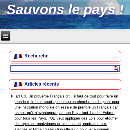
Sauvons le pays !
Recherche
Articles récents
art 630 Un proverbe Français dit « il faut de tout pour faire un
monde », le bruit court que lorsqu’on cherche un dirigeant pour
une institution mondiale on essaie de prendre un Français car
on sait qu’il n’avantagera pas son Pays tant il a de l’Estime
pour tous les Pays, l’UE veut appliquer des Lois pour étouffer
des opinions analytiques de la situation, contraires aux
siennes et Mme Loiseau travaille à un bouclier européen :