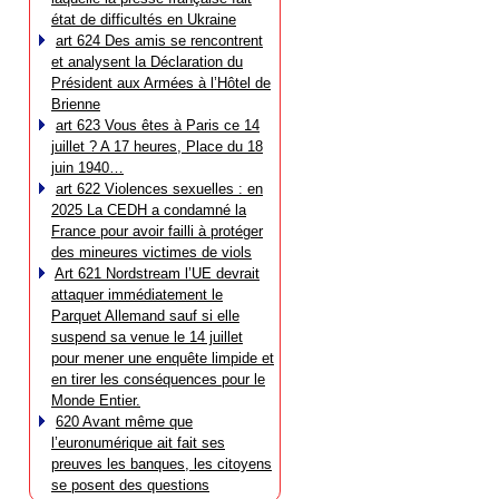
état de difficultés en Ukraine
art 624 Des amis se rencontrent
et analysent la Déclaration du
Président aux Armées à l’Hôtel de
Brienne
art 623 Vous êtes à Paris ce 14
juillet ? A 17 heures, Place du 18
juin 1940…
art 622 Violences sexuelles : en
2025 La CEDH a condamné la
France pour avoir failli à protéger
des mineures victimes de viols
Art 621 Nordstream l’UE devrait
attaquer immédiatement le
Parquet Allemand sauf si elle
suspend sa venue le 14 juillet
pour mener une enquête limpide et
en tirer les conséquences pour le
Monde Entier.
620 Avant même que
l’euronumérique ait fait ses
preuves les banques, les citoyens
se posent des questions