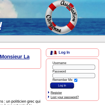
!
Log In
t Monsieur La
Username
Password
Remember Me
Register
Lost your password?
 : un politicien grec qui