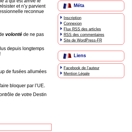
e à qui est arrivé le
Méta
ésister et n’y parvient
fessionnelle reconnue
Inscription
Connexion
Flux
RSS
des articles
 de
volonté
de ne pas
RSS
des commentaires
Site de WordPress-FR
plus depuis longtemps
!
Liens
Facebook de l’auteur
oup de fusées allumées
Mention Légale
aire bloquer par l’UE.
ontrôle de votre Destin