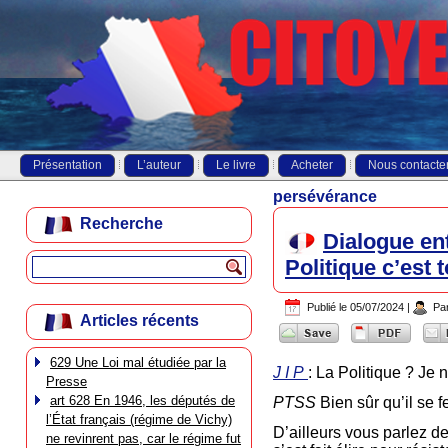
Présentation
L’auteur
Le livre
Acheter
Nous contacte
persévérance
Recherche
Dialogue ent
Politique c’est 
Publié le
05/07/2024
|
Pa
Articles récents
629 Une Loi mal étudiée par la
J I P
: La Politique ? Je 
Presse
art 628 En 1946, les députés de
PTSS
Bien sûr qu’il se
l’État français (régime de Vichy)
D’ailleurs vous parlez d
ne revinrent pas, car le régime fut