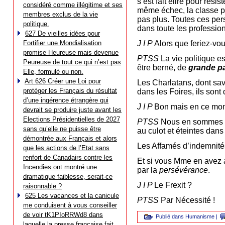
s’est fait élire pour rési
considéré comme illégitime et ses
même échec, la classe pol
membres exclus de la vie
pas plus. Toutes ces per
politique.
dans toute les profession
627 De vieilles idées pour
Fortifier une Mondialisation
J I P
Alors que feriez-vo
promise Heureuse mais devenue
PTSS
La vie politique es
Peureuse de tout ce qui n’est pas
être berné, de
grande p
Elle, formulé ou non.
Art 626 Créer une Loi pour
Les Charlatans, dont sa
protéger les Français du résultat
dans les Foires, ils sont
d’une ingérence étrangère qui
J I P
Bon mais en ce mo
devrait se produire juste avant les
Elections Présidentielles de 2027
PTSS
Nous en sommes s
sans qu’elle ne puisse être
au culot et éteintes dans
démontrée aux Français et alors
Les Affamés d’indemnités
que les actions de l’Etat sans
renfort de Canadairs contre les
Et si vous Mme en avez a
Incendies ont montré une
par la
persévérance
.
dramatique faiblesse, serait-ce
J I P
Le Frexit ?
raisonnable ?
625 Les vacances et la canicule
PTSS
Par Nécessité !
me conduisent à vous conseiller
de voir tK1PIoRRWd8 dans
Publié dans
Humanisme
|
laquelle la presse française fait