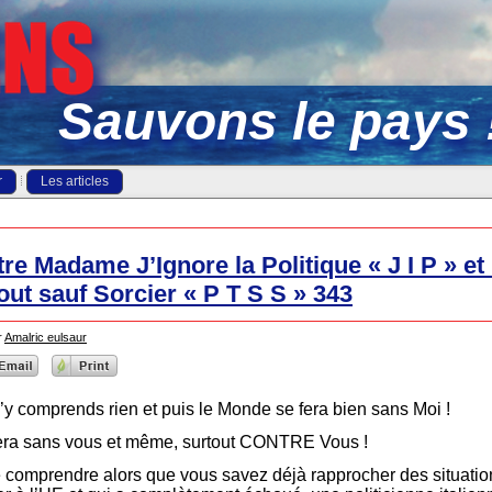
Sauvons le pays 
r
Les articles
re Madame J’Ignore la Politique « J I P » e
tout sauf Sorcier « P T S S » 343
r
Amalric eulsaur
n’y comprends rien et puis le Monde se fera bien sans Moi !
 fera sans vous et même, surtout CONTRE Vous !
e comprendre alors que vous savez déjà rapprocher des situations