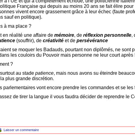
ster à l’UE et qui a complètement échoué, une politicienne italienn
itique Française qui depuis au moins 20 ans se fait élire pour r
sonnes vivent encore grassement grâce à leur échec (faute pro
s sauf en politique).
us à ma place ?
t en réalité une affaire de
mémoire
, de
réflexion personnelle
,
atience
(souffrir), de
créativité
et de
persévérance
vaient se moquer les Badauds, pourtant non diplômés, ne sont 
 dans les couloirs du Pouvoir mais personne ne leur court après 
ment ?
urtout au stade
patience
, mais nous avons su éteindre beauc
 la plus grande discrétion.
 parlementaires vont encore prendre les commandes et se les f
ssez de tirer la langue il vous faudra décider de reprendre le C
Laisser un commentaire