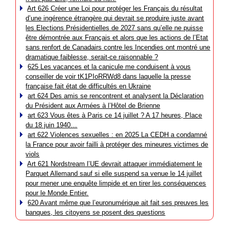
Art 626 Créer une Loi pour protéger les Français du résultat
d’une ingérence étrangère qui devrait se produire juste avant
les Elections Présidentielles de 2027 sans qu’elle ne puisse
être démontrée aux Français et alors que les actions de l’Etat
sans renfort de Canadairs contre les Incendies ont montré une
dramatique faiblesse, serait-ce raisonnable ?
625 Les vacances et la canicule me conduisent à vous
conseiller de voir tK1PIoRRWd8 dans laquelle la presse
française fait état de difficultés en Ukraine
art 624 Des amis se rencontrent et analysent la Déclaration
du Président aux Armées à l’Hôtel de Brienne
art 623 Vous êtes à Paris ce 14 juillet ? A 17 heures, Place
du 18 juin 1940…
art 622 Violences sexuelles : en 2025 La CEDH a condamné
la France pour avoir failli à protéger des mineures victimes de
viols
Art 621 Nordstream l’UE devrait attaquer immédiatement le
Parquet Allemand sauf si elle suspend sa venue le 14 juillet
pour mener une enquête limpide et en tirer les conséquences
pour le Monde Entier.
620 Avant même que l’euronumérique ait fait ses preuves les
banques, les citoyens se posent des questions