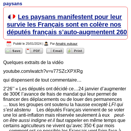
paysans
Les paysans manifestent pour leur
survie les Français sont en colère nos
députés français s’auto-augmentent 260
Publié le
25/01/2024
|
Par
Amalric eulsaur
Quelques extraits de la vidéo
youtube.com/watch?v=v77SZcXPXRg
qui dispensent de tout commentaire…
2’26’’ « Les députés ont décidé ce…24 janvier d’augmenter
de 300€ l’avance de frais de mandat qui leur permet de
financer des déplacements ou de louer des permanences
… tous les groupes ont soutenu la hausse
excepté LFI qui
s’est abstenu
Les députés Français viennent de se voter
une loi anti-inflation mais réservée seulement à eux
peut-
on être aussi indigne et il faut rappeler
en même temps que
certains agriculteurs ne vivent qu’avec 350 € par mois
comment est-ce possible les Français vont faire face à