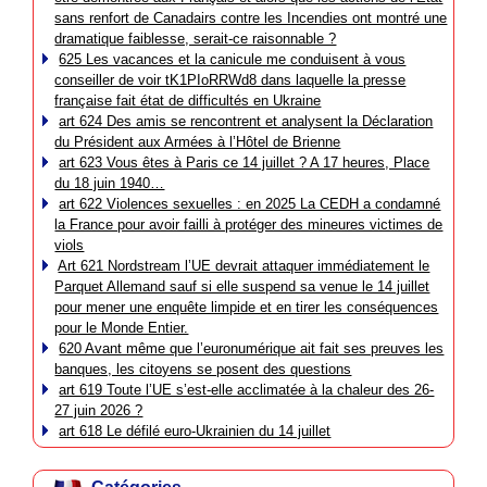
sans renfort de Canadairs contre les Incendies ont montré une
dramatique faiblesse, serait-ce raisonnable ?
625 Les vacances et la canicule me conduisent à vous
conseiller de voir tK1PIoRRWd8 dans laquelle la presse
française fait état de difficultés en Ukraine
art 624 Des amis se rencontrent et analysent la Déclaration
du Président aux Armées à l’Hôtel de Brienne
art 623 Vous êtes à Paris ce 14 juillet ? A 17 heures, Place
du 18 juin 1940…
art 622 Violences sexuelles : en 2025 La CEDH a condamné
la France pour avoir failli à protéger des mineures victimes de
viols
Art 621 Nordstream l’UE devrait attaquer immédiatement le
Parquet Allemand sauf si elle suspend sa venue le 14 juillet
pour mener une enquête limpide et en tirer les conséquences
pour le Monde Entier.
620 Avant même que l’euronumérique ait fait ses preuves les
banques, les citoyens se posent des questions
art 619 Toute l’UE s’est-elle acclimatée à la chaleur des 26-
27 juin 2026 ?
art 618 Le défilé euro-Ukrainien du 14 juillet