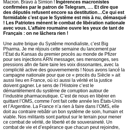
Macron. Bravo à Simion !
Ingérences macronistes
confirmées par le patron de Telegram, …. Et dire que
des députés refusent encore sa destitution…Ce qui est
formidable c’est que le Système est mis à nu, démasqué
! Les Patriotes mènent le combat de libération nationale
avec vous. L’affaire roumaine ouvre les yeux de tant de
Français : on ne lâchera rien !
Une autre brique du Système mondialiste, c’est Big
Pharma. Je me réjouis cette semaine du lancement par
l’État du Kansas du premier procès au monde de Pfizer
pour ses injections ARN messager, ses mensonges, ses
pressions afin de faire taire les voix dissonantes, avec la
complicité active des gouvernements ! Nous avons lancé la
campagne nationale pour que ce « procès du Siècle » ait
aussi lieu en France, où ici aussi la vérité et la justice
doivent gagner. Le sens de l’Histoire c’est le
démantèlement du système de corruption autour de
l’industrie pharmaceutique. C’est de nous en libérer en
quittant l’OMS, comme l’ont fait cette année les États-Unis
et l’Argentine. La France n’a rien à faire dans l’OMS, elle
doit au contraire rebâtir un bon système de soin, humain et
viable. Nos militants sont partout sur le terrain pour mener
ce combat de vérité, de liberté et de souveraineté. Un
combat de vie et d’espérance que chacun peut rejoindre,