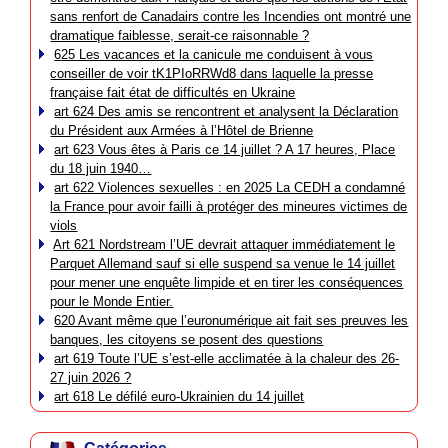
sans renfort de Canadairs contre les Incendies ont montré une
dramatique faiblesse, serait-ce raisonnable ?
625 Les vacances et la canicule me conduisent à vous
conseiller de voir tK1PIoRRWd8 dans laquelle la presse
française fait état de difficultés en Ukraine
art 624 Des amis se rencontrent et analysent la Déclaration
du Président aux Armées à l’Hôtel de Brienne
art 623 Vous êtes à Paris ce 14 juillet ? A 17 heures, Place
du 18 juin 1940…
art 622 Violences sexuelles : en 2025 La CEDH a condamné
la France pour avoir failli à protéger des mineures victimes de
viols
Art 621 Nordstream l’UE devrait attaquer immédiatement le
Parquet Allemand sauf si elle suspend sa venue le 14 juillet
pour mener une enquête limpide et en tirer les conséquences
pour le Monde Entier.
620 Avant même que l’euronumérique ait fait ses preuves les
banques, les citoyens se posent des questions
art 619 Toute l’UE s’est-elle acclimatée à la chaleur des 26-
27 juin 2026 ?
art 618 Le défilé euro-Ukrainien du 14 juillet