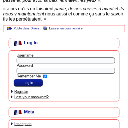
passé
et,
pour avoir la paix, fermaient les yeux
».
« alors qu’ils en faisaient
partie, de ces choses d’avant
et
ils
nous y maintenaient
nous aussi et comme ça sans le savoir
ils les perpétuaient. »
Publié dans
Divers
|
Laisser un commentaire
Log In
Username
Password
Remember Me
Register
Lost your password?
Méta
Inscription