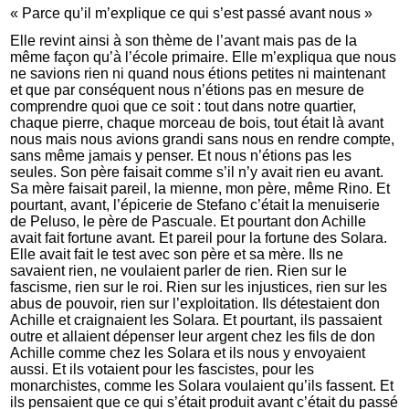
« Parce qu’il m’explique ce qui s’est passé avant nous »
Elle revint ainsi à son thème de l’avant mais pas de la
même façon qu’à l’école primaire. Elle m’expliqua que nous
ne savions rien ni quand nous étions petites ni maintenant
et que par conséquent nous n’étions pas en mesure de
comprendre quoi que ce soit : tout dans notre quartier,
chaque pierre, chaque morceau de bois, tout était là avant
nous mais nous avions grandi sans nous en rendre compte,
sans même jamais y penser. Et nous n’étions pas les
seules. Son père faisait comme s’il n’y avait rien eu avant.
Sa mère faisait pareil, la mienne, mon père, même Rino. Et
pourtant, avant, l’épicerie de Stefano c’était la menuiserie
de Peluso, le père de Pascuale. Et pourtant don Achille
avait fait fortune avant. Et pareil pour la fortune des Solara.
Elle avait fait le test avec son père et sa mère. Ils ne
savaient rien, ne voulaient parler de rien. Rien sur le
fascisme, rien sur le roi. Rien sur les injustices, rien sur les
abus de pouvoir, rien sur l’exploitation. Ils détestaient don
Achille et craignaient les Solara. Et pourtant, ils passaient
outre et allaient dépenser leur argent chez les fils de don
Achille comme chez les Solara et ils nous y envoyaient
aussi. Et ils votaient pour les fascistes, pour les
monarchistes, comme les Solara voulaient qu’ils fassent. Et
ils pensaient que ce qui s’était produit avant c’était du passé