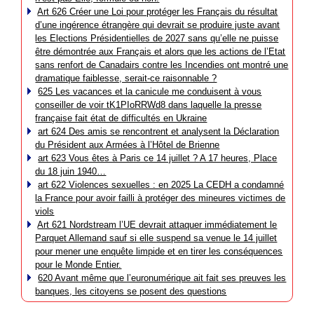
Art 626 Créer une Loi pour protéger les Français du résultat
d’une ingérence étrangère qui devrait se produire juste avant
les Elections Présidentielles de 2027 sans qu’elle ne puisse
être démontrée aux Français et alors que les actions de l’Etat
sans renfort de Canadairs contre les Incendies ont montré une
dramatique faiblesse, serait-ce raisonnable ?
625 Les vacances et la canicule me conduisent à vous
conseiller de voir tK1PIoRRWd8 dans laquelle la presse
française fait état de difficultés en Ukraine
art 624 Des amis se rencontrent et analysent la Déclaration
du Président aux Armées à l’Hôtel de Brienne
art 623 Vous êtes à Paris ce 14 juillet ? A 17 heures, Place
du 18 juin 1940…
art 622 Violences sexuelles : en 2025 La CEDH a condamné
la France pour avoir failli à protéger des mineures victimes de
viols
Art 621 Nordstream l’UE devrait attaquer immédiatement le
Parquet Allemand sauf si elle suspend sa venue le 14 juillet
pour mener une enquête limpide et en tirer les conséquences
pour le Monde Entier.
620 Avant même que l’euronumérique ait fait ses preuves les
banques, les citoyens se posent des questions