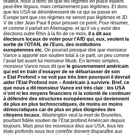
orateur, nous a donc dit que les régimes en place étaient
peut-être légaux, mais certainement pas légitimes. Et donc
que les USA se désintéressent de ce qui se passe en
Europe tant que ces régimes ne seront pas légitimes et JD
V de citer Jean Paul II pour prouver ce point. Pour résumer,
et comme il parlait en Allemagne, et qu’il va y avoir des
élections outre Rhin à la fin de ce mois,
il a dit aux
électeurs locaux de voter pour l’AfD qui, eux, veulent la
sortie de l’OTAN, de l’Euro, des institutions
européennes etc.
On pourrait presque dire que monsieur
Vance a apporté son soutien total à ce parti, un peu comme
l’avait fait avant lui monsieur Musk. En termes simples,
monsieur Vance nous dit que
le gouvernement américain
qui est en train d’essayer de se débarrasser de son
« Etat Profond » ne voit pas très bien pourquoi il devrait
aider l’Etat Profond non – Américain à survivre. Bref, ce
que nous a dit monsieur Vance est très clair : les USA
n’ont ni les moyens financiers ni la volonté de continuer
à défendre des structures européennes qui deviennent
de plus en plus technocratiques, de moins en moins
démocratiques car de plus en plus éloignées des
citoyens locaux.
Washington veut la mort de Bruxelles,
pourtant fidèle soutien de l’Etat profond Américain depuis
toujours. Mais pour les nouveaux élus aux USA, tous les
états profonds sous leur contrôle doivent disparaître aux