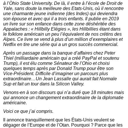
à l’Ohio State University. De là, il entre à l’école de Droit de
Yale, sans doute la meilleure des Etats-Unis, où il rencontre
une charmante jeune indienne (des Indes) qui deviendra
son épouse et avec qui il a trois enfants. Il publie en 2019
un livre sur son enfance dans cette zone déshéritée des
Appalaches : « Hillbilly Elégies », les Hillbillies étant dans
le folklore américain un peu l’équivalent de nos crétins des
Alpes. Ce livre se vend à plus d’un million d’exemplaires et
Netflix en tire une série qui a un gros succès commercial.
Après un passage dans la banque d’affaires chez Peter
Thiel (milliardaire américain qui a créé PayPal et soutenu
Trump), il est élu comme Sénateur de l’Ohio et choisi
quelques temps après par Donald Trump pour être son
Vice-Président. Difficile d’imaginer un parcours plus
extraordinaire…Un Jean Lassalle qui aurait fait Normale
Sup et fait un tour dans la Silicon Valley.
Venons-en à son discours qui n’a duré que 18 minutes mais
qui annonce un changement extraordinaire de la diplomatie
américaine.
Voici ce que j’ai compris.
Il annonce tranquillement que les États-Unis veulent se
dégager de l’Europe et de l’Otan. Pourquoi ? Parce que les