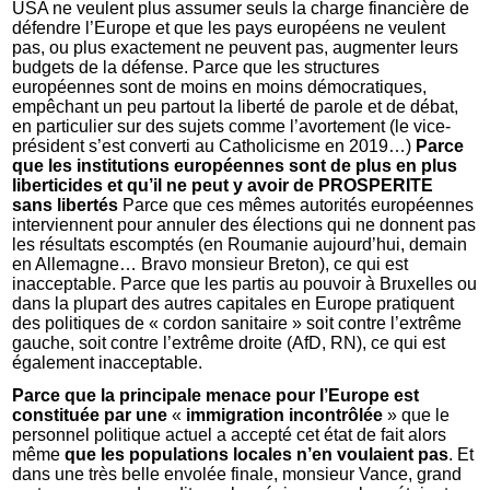
USA ne veulent plus assumer seuls la charge financière de
défendre l’Europe et que les pays européens ne veulent
pas, ou plus exactement ne peuvent pas, augmenter leurs
budgets de la défense. Parce que les structures
européennes sont de moins en moins démocratiques,
empêchant un peu partout la liberté de parole et de débat,
en particulier sur des sujets comme l’avortement (le vice-
président s’est converti au Catholicisme en 2019…)
Parce
que les institutions européennes sont de plus en plus
liberticides et qu’il ne peut y avoir de PROSPERITE
sans libertés
Parce que ces mêmes autorités européennes
interviennent pour annuler des élections qui ne donnent pas
les résultats escomptés (en Roumanie aujourd’hui, demain
en Allemagne… Bravo monsieur Breton), ce qui est
inacceptable. Parce que les partis au pouvoir à Bruxelles ou
dans la plupart des autres capitales en Europe pratiquent
des politiques de « cordon sanitaire » soit contre l’extrême
gauche, soit contre l’extrême droite (AfD, RN), ce qui est
également inacceptable.
Parce que la principale menace pour l’Europe est
constituée par une
«
immigration incontrôlée
» que le
personnel politique actuel a accepté cet état de fait alors
même
que les populations locales n’en voulaient pas
. Et
dans une très belle envolée finale, monsieur Vance, grand