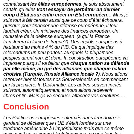
connaissant
les élites européennes
, je suis absolument
certain qu’elles
vont essayer de perpétrer un dernier
coup d’État pour enfin créer un Etat européen
… Mais je
suis tout à fait certain aussi que ce coup d’état échouera,
puisque pour financer une défense européenne, il leur
faudrait créer. Un ministère des finances européen. Un
ministère de la défense européen (a qui la France
transférera la force de frappe?). Des impôts européens à
hauteur d’au moins 4 % du PIB. Ce qui implique des
referendums un peu partout, auxquels la plupart des
peuples diront non. Et donc, la construction européenne va
imploser puisqu’il va falloir que
chaque nation se défende
par elle-même, au gré des alliances que chaque nation
choisira (Turquie, Russie Alliance locale ?).
Nous allons
retrouver bientôt toutes nos Souverainetés en commençant
par la première, la Diplomatie. Les autres souverainetés
suivront, automatiquement, et nous allons redevenir
libres enfin. Mais ça va secouer, attachez vos ceintures
…
Conclusion
Les Politiciens européistes enfermés dans leur doxa se
gardent de déclarer que l’UE s’était fondée sur une
tendance américaine à l’impérialisme mais que ce même
pays avait aussi connu l’Isolationnisme -ce que tous les