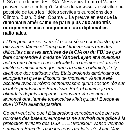
USA et en dehors des USA. Messieurs Trump et Vance
pensent sans doute qu’il faut se débarrasser aussi vite que
possible de tous les fidèles serviteurs européens des
Clinton, Bush, Biden, Obama… La preuve en est que
la
diplomatie américaine ne parle plus aux autorités
européennes mais uniquement aux diplomaties
nationales
.
Et l’on peut penser, sans être accusé de complotiste, que
messieurs Vance et Trump vont trouver sans grandes
difficultés dans les
archives de la CIA ou du FBI
de quoi
faire comprendre à madame
VanderLeyen
et à quelques
autres que l’heure d’une
retraite
bien méritée est arrivée.
Inutile de mentionner que, dans la salle, à Munich, il n’y
avait que des partisans des Etats profonds américains ou
européen et que le discours de monsieur Vance a été
accueilli avec le même enthousiasme qu’un cochon rôti sur
la table pendant une Barmitsva. Bref, et comme je m’y
attendais depuis longtemps monsieur Vance nous a
annoncé que l’armée américaine allait quitter l’Europe et
que l’OTAN allait disparaitre.
Ce qui veut dire que l’Etat profond européen créé par les
hommes des bateaux européens ne survivait que grâce à la
protection militaire des USA … Et Monsieur Vance vient de
signifier à Bruxelles que les repas gratuits, c’est fini, Mais,