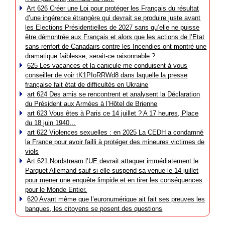
Art 626 Créer une Loi pour protéger les Français du résultat
d’une ingérence étrangère qui devrait se produire juste avant
les Elections Présidentielles de 2027 sans qu’elle ne puisse
être démontrée aux Français et alors que les actions de l’Etat
sans renfort de Canadairs contre les Incendies ont montré une
dramatique faiblesse, serait-ce raisonnable ?
625 Les vacances et la canicule me conduisent à vous
conseiller de voir tK1PIoRRWd8 dans laquelle la presse
française fait état de difficultés en Ukraine
art 624 Des amis se rencontrent et analysent la Déclaration
du Président aux Armées à l’Hôtel de Brienne
art 623 Vous êtes à Paris ce 14 juillet ? A 17 heures, Place
du 18 juin 1940…
art 622 Violences sexuelles : en 2025 La CEDH a condamné
la France pour avoir failli à protéger des mineures victimes de
viols
Art 621 Nordstream l’UE devrait attaquer immédiatement le
Parquet Allemand sauf si elle suspend sa venue le 14 juillet
pour mener une enquête limpide et en tirer les conséquences
pour le Monde Entier.
620 Avant même que l’euronumérique ait fait ses preuves les
banques, les citoyens se posent des questions