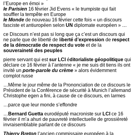
l’Europe en émoi »
le Parisien
16 février Jid Evens « le trumpiste qui fait
souffler la tempête en Europe
le Monde
de nouveau 16 février cette fois « un discours
fasciste et antiuropéen selon
UN
diplomate européen » …
ce Discours n’est pas si long que ça c’est un discours qui
ne parle que de liberté de l
iberté d’expression
de
respect
de la démocratie
de respect du vote
et de la
souveraineté des peuples
pierre servant qui est
sur LCI
é
ditorialiste géopolitique
qui
déclare ce 16 février à l’antenne « je me suis dit tiens ils ont
invité un
porte-parole du crème
» alors évidemment
complot russe
…Même le jour même de la Prononciation de ce discours le
Président de la Conférence de sécurité à Munich l’allemand
Christophe egen a fini, à cause de ce discours, en larmes
…parce que leur monde s’effondre
…
Bernard Guetta
eurodéputé macroniste sur
LCI
ce 16
février il m’a ahuri de pauvreté intellectuelle de grossièreté
invraisemblable parlant de ce discours
Thierry Breton
l’ancien commissaire européen à la