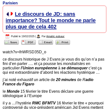
Parisien
Le discours de JD: sans
importance? Tout le monde ne parle
plus que de cela 402
Publié le
19/02/2025
|
Par
Amalric eulsaur
watch?v=lhWRSD35D_o
ce discours historique de J Evans je vous dis qu’on n’a pas
fini d’en parler …. et ça pousse les
mondialistes
en
particulier
l’Union européenne
à
se démasquer
c’est ça
qui est extraordinaire d’abord les réactions hystérique …
j’ai noté exhaustif un article de
20 minutes
de
R
adio
France du Figaro
le
Monde
15 février le titre Evens déclare une guerre
idéologique à l’Europe
il y a …l’hystérie
RMC BFMTV
16 février le titre « pourquoi
controversé du vice-président américain Jid Evens mettent