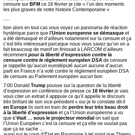
censure sur
BFM
ce 16 février je cite « l’un des moments
les plus graves de notre histoire Contemporaine »
….
bon alors en tout cas vous voyez un panorama de réaction
hystérique parce que
l’Union europenne se démasque
et
a été démasqué et d’ailleurs notamment sur la censure et ça
c’est très intéressant parceque nous vous savez qu’on on a
fait beaucoup de manif on finissait à LARCOM d’ailleurs
récemment
pour la liberté d’expression
contre la
censure
contre le règlement européen DSA
de censure
je rappelle qu’aucun eurodéputé aucun aucune d’aucun
parti en France n’a voté contre le règlement européen DSA
de censure au Parlement européen aucun bon
7:00 Donald
Trump
pousse sur la question de la liberté
d’expression en conférence de presse ce
16 février
je vais
vous citer un extrait il apppuie ce qu’il appelle le discours
très brillant de son vice-président « oui je le constate dit-il
en Europe
ils sont en train de
perdre leur très beau droit
à la liberté d’expression
et ça l’Union européenne a vu
que
c’était … sous le projecteur mondial
on sait que
l’Union Européen c’est la censure et ça elle ne voulait pas
que ça se sache …
aussi sur le coup d’État en Roumanie à tel point que Thierry