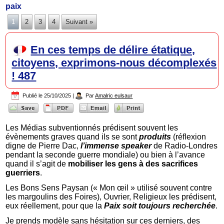
paix
1
2
3
4
Suivant »
En ces temps de délire étatique,
citoyens, exprimons-nous décomplexés
! 487
Publié le
25/10/2025
|
Par
Amalric eulsaur
Les Médias subventionnés prédisent souvent les
évènements graves quand ils se sont
produits
(réflexion
digne de Pierre Dac,
l’immense speaker
de Radio-Londres
pendant la seconde guerre mondiale) ou bien à l’avance
quand il s’agit de
mobiliser les gens à des sacrifices
guerriers
.
Les Bons Sens Paysan (« Mon œil » utilisé souvent contre
les margoulins des Foires), Ouvrier, Religieux les prédisent,
eux réellement, pour que la
Paix soit toujours recherchée
.
Je prends modèle sans hésitation sur ces derniers, des