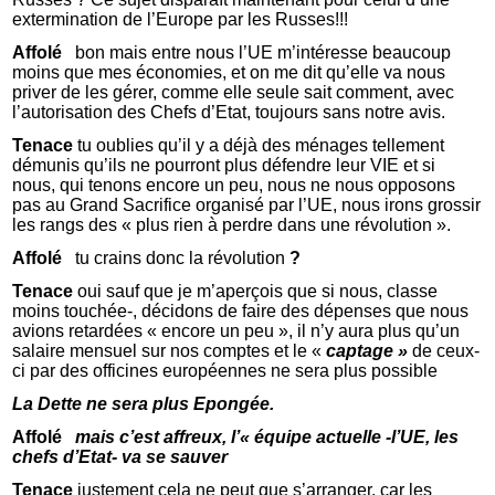
extermination de l’Europe par les Russes!!!
Affolé
bon mais entre nous l’UE m’intéresse beaucoup
moins que mes économies, et on me dit qu’elle va nous
priver de les gérer, comme elle seule sait comment, avec
l’autorisation des Chefs d’Etat, toujours sans notre avis.
Tenace
tu oublies qu’il y a déjà des ménages tellement
démunis qu’ils ne pourront plus défendre leur VIE et si
nous, qui tenons encore un peu, nous ne nous opposons
pas au Grand Sacrifice organisé par l’UE, nous irons grossir
les rangs des « plus rien à perdre dans une révolution ».
Affolé
tu crains donc la révolution
?
Tenace
oui sauf que je m’aperçois que si nous, classe
moins touchée-, décidons de faire des dépenses que nous
avions retardées « encore un peu », il n’y aura plus qu’un
salaire mensuel sur nos comptes et le «
captage »
de ceux-
ci par des officines européennes ne sera plus possible
La Dette ne sera plus
Epongée.
Affolé
mais c’est affreux, l’« équipe actuelle -l’UE, les
chefs d’Etat- va se sauver
Tenace
justement cela ne peut que s’arranger, car les