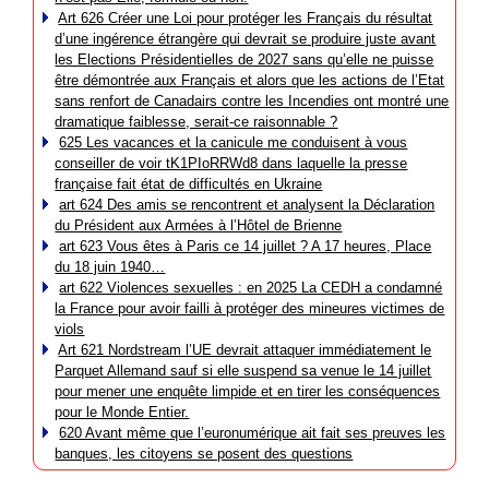
Art 626 Créer une Loi pour protéger les Français du résultat
d’une ingérence étrangère qui devrait se produire juste avant
les Elections Présidentielles de 2027 sans qu’elle ne puisse
être démontrée aux Français et alors que les actions de l’Etat
sans renfort de Canadairs contre les Incendies ont montré une
dramatique faiblesse, serait-ce raisonnable ?
625 Les vacances et la canicule me conduisent à vous
conseiller de voir tK1PIoRRWd8 dans laquelle la presse
française fait état de difficultés en Ukraine
art 624 Des amis se rencontrent et analysent la Déclaration
du Président aux Armées à l’Hôtel de Brienne
art 623 Vous êtes à Paris ce 14 juillet ? A 17 heures, Place
du 18 juin 1940…
art 622 Violences sexuelles : en 2025 La CEDH a condamné
la France pour avoir failli à protéger des mineures victimes de
viols
Art 621 Nordstream l’UE devrait attaquer immédiatement le
Parquet Allemand sauf si elle suspend sa venue le 14 juillet
pour mener une enquête limpide et en tirer les conséquences
pour le Monde Entier.
620 Avant même que l’euronumérique ait fait ses preuves les
banques, les citoyens se posent des questions