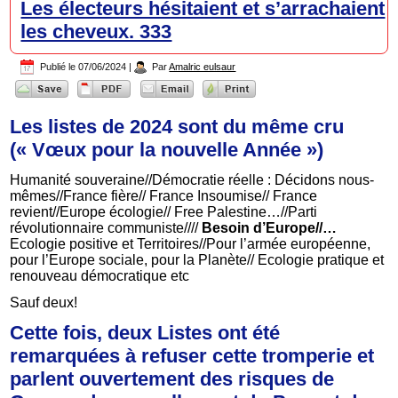
Les électeurs hésitaient et s’arrachaient
les cheveux. 333
Publié le
07/06/2024
|
Par
Amalric eulsaur
Les listes de 2024 sont du même cru
(« Vœux pour la nouvelle Année »)
Humanité souveraine//Démocratie réelle : Décidons nous-
mêmes//France fière// France Insoumise// France
revient//Europe écologie// Free Palestine…//Parti
révolutionnaire communiste////
Besoin d’Europe//…
Ecologie positive et Territoires//Pour l’armée européenne,
pour l’Europe sociale, pour la Planète// Ecologie pratique et
renouveau démocratique etc
Sauf deux!
Cette fois, deux Listes ont été
remarquées à refuser cette tromperie et
parlent ouvertement des risques de