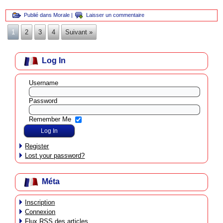
Publié dans
Morale
|
Laisser un commentaire
1
2
3
4
Suivant »
Log In
Username
Password
Remember Me
Register
Lost your password?
Méta
Inscription
Connexion
Flux
RSS
des articles