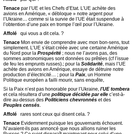
Tenace
par l’UE et les Chefs d’Etat. L’UE achète des
avions en Amérique, « débloque » notre argent pour
l’Ukraine… comme si la survie de l’UE était suspendue à
l’obtention d’une paix en trompe l’œil pour l’Ukraine.
Affolé
qui vous a dit cela. ?
Tenace
Mon envie de comprendre avec mon bon-sens, tout
simplement. L’UE s’était créée avec une certaine Amérique
du Nord pour la
Prospérité
; nous ne l’avons pas, des
sommes astronomiques sont données ou prêtées (cf l’issue
de feu les emprunts russes).; pour la
Solidarité
, mais l’UE
achète des avions en Amérique, essaye de détruire notre
production d’électricité… ; pour la
Paix
, un Homme
Politique européen a failli mourir, sans enquête,
Si la Paix n’est pas honorable pour l’Ukraine,
l’UE tombera
et cela résultera d’une
politique décidée
par elle
c’est-à-
dire au-dessus des
Politiciens chevronnés
et des
Peuples censés
.
Affolé
rares sont ceux qui disent cela. ?
Tenace
Evidemment puisque les gouvernants échouent.
N’avaient-ils pas annoncé que nous allions ruiner les
Russes ? Ce sujet disparaît maintenant pour celui d’une