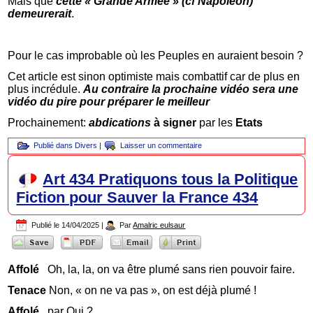
Mais que
cette « Grande Armée » (cf Napoléon)
demeurerait
.
Pour le cas improbable où les Peuples en auraient besoin ?
Cet article est sinon optimiste mais combattif car de plus en
plus incrédule.
Au contraire la prochaine vidéo sera une
vidéo du pire pour préparer le meilleur
Prochainement:
abdications
à signer
par les
Etats
Publié dans
Divers
|
Laisser un commentaire
Art 434 Pratiquons tous la Politique
Fiction pour Sauver la France 434
Publié le
14/04/2025
|
Par
Amalric eulsaur
Affolé
Oh, la, la, on va être plumé sans rien pouvoir faire.
Tenace
Non, « on ne va pas », on est déjà plumé !
Affolé
par Qui ?