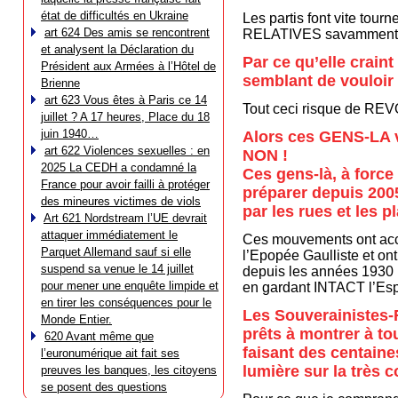
état de difficultés en Ukraine
Les partis font vite tou
art 624 Des amis se rencontrent
RELATIVES savamment diff
et analysent la Déclaration du
Par ce qu’elle craint
Président aux Armées à l’Hôtel de
semblant de vouloir
Brienne
art 623 Vous êtes à Paris ce 14
Tout ceci risque de 
juillet ? A 17 heures, Place du 18
juin 1940…
Alors ces GENS-LA v
art 622 Violences sexuelles : en
NON !
2025 La CEDH a condamné la
Ces gens-là, à force
France pour avoir failli à protéger
préparer depuis 2005
des mineures victimes de viols
par les rues et les p
Art 621 Nordstream l’UE devrait
attaquer immédiatement le
Ces mouvements ont acce
Parquet Allemand sauf si elle
l’Epopée Gaulliste et ont 
suspend sa venue le 14 juillet
depuis les années 1930 m
pour mener une enquête limpide et
en gardant INTACT l’Espr
en tirer les conséquences pour le
Les Souverainistes-F
Monde Entier.
prêts à montrer à to
620 Avant même que
faisant des centaine
l’euronumérique ait fait ses
lumière sur la très 
preuves les banques, les citoyens
se posent des questions