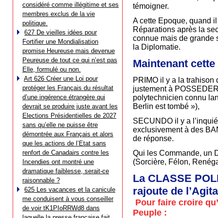
considéré comme illégitime et ses
témoigner.
membres exclus de la vie
A cette Epoque, quand il
politique.
Réparations après la se
627 De vieilles idées pour
connue mais de grande so
Fortifier une Mondialisation
la Diplomatie.
promise Heureuse mais devenue
Peureuse de tout ce qui n’est pas
Maintenant cett
Elle, formulé ou non.
Art 626 Créer une Loi pour
PRIMO il y a la trahis
protéger les Français du résultat
justement à POSSEDER la 
d’une ingérence étrangère qui
polytechnicien connu lanc
Berlin est tombé »),
devrait se produire juste avant les
Elections Présidentielles de 2027
SECUNDO il y a l’inquié
sans qu’elle ne puisse être
exclusivement à des BAN
démontrée aux Français et alors
de réponse.
que les actions de l’Etat sans
renfort de Canadairs contre les
Qui les Commande, un Dé
(Sorcière, Félon, Renég
Incendies ont montré une
dramatique faiblesse, serait-ce
La CLASSE POLITI
raisonnable ?
rajoute de l’Agit
625 Les vacances et la canicule
me conduisent à vous conseiller
Pour faire croire q
de voir tK1PIoRRWd8 dans
Peuple :
laquelle la presse française fait