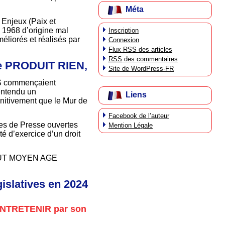
Méta
 Enjeux (Paix et
 1968 d’origine mal
Inscription
éliorés et réalisés par
Connexion
Flux
RSS
des articles
RSS
des commentaires
ne PRODUIT RIEN,
Site de WordPress-FR
TS commençaient
entendu un
Liens
initivement que le Mur de
Facebook de l’auteur
nes de Presse ouvertes
Mention Légale
 d’exercice d’un droit
r HAUT MOYEN AGE
islatives en 2024
e ENTRETENIR par son