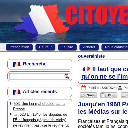
Présentation
L’auteur
Le livre
Acheter
Nous contacte
ouverainiste
Recherche
Il faut que 
qu’on ne se l’i
Publié le
13/06/2024
|
Pa
Articles récents
Jusqu’en 1968 Pa
629 Une Loi mal étudiée par la
Presse
les Médias sur l
art 628 En 1946, les députés de
l’État français (régime de Vichy)
Françaises et Français 
ne revinrent pas, car le régime fut
sociétés familiales, coo