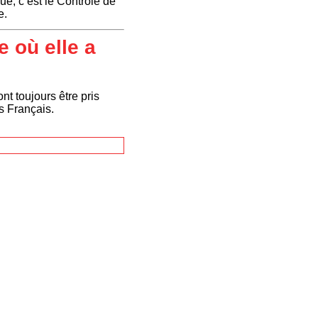
e, c’est le Contrôle de
e.
 où elle a
t toujours être pris
s Français.