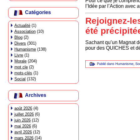
Pour ce que je comprends
l’Idée par l’Action avec 
Catégories
Rejoignez-le
Actualité
(1)
été précipité
Association
(10)
Blog
(2)
Sachant qu’un Magnat de 
Divers
(301)
pour des QUICHES et déci
Humanisme
(138)
Livre
(1)
Morale
(204)
Publié dans
Humanisme
,
Soc
mot cle
(2)
mots-clés
(1)
Social
(132)
Archives
août 2026
(4)
juillet 2026
(6)
juin 2026
(12)
mai 2026
(6)
avril 2026
(12)
mars 2026
(14)