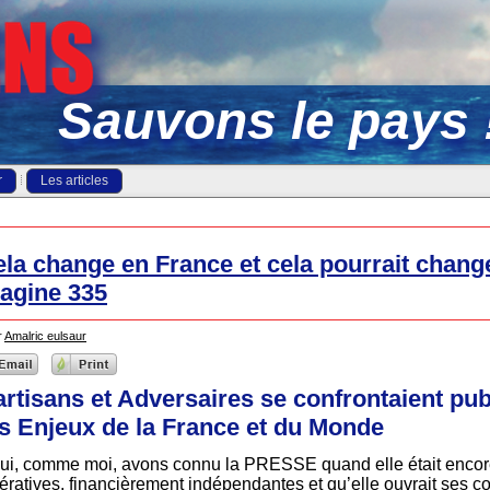
Sauvons le pays 
r
Les articles
cela change en France et cela pourrait change
magine 335
r
Amalric eulsaur
rtisans et Adversaires se confrontaient pu
es Enjeux de la France et du Monde
qui, comme moi, avons connu la PRESSE quand elle était encore
pératives, financièrement indépendantes et qu’elle ouvrait ses 