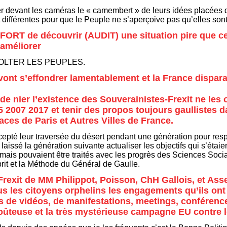
rner devant les caméras le « camembert » de leurs idées placées
érentes pour que le Peuple ne s’aperçoive pas qu’elles sont i
 FORT de découvrir (AUDIT) une situation pire que ce 
 améliorer
REVOLTER LES PEUPLES.
ont s’effondrer lamentablement et la France dispara
 de nier l’existence des Souverainistes-Frexit ne les
 2007 2017 et tenir des propos toujours gaullistes 
laces de Paris et Autres Villes de France.
pté leur traversée du désert pendant une génération pour respe
laissé la génération suivante actualiser les objectifs qui s’étaie
ais pouvaient être traités avec les progrès des Sciences Socia
it et la Méthode du Général de Gaulle.
rexit de MM Philippot, Poisson, ChH Gallois, et Ass
us les citoyens orphelins les engagements qu’ils ont
s de vidéos, de manifestations, meetings, conférence
coûteuse et la très mystérieuse campagne EU contre 