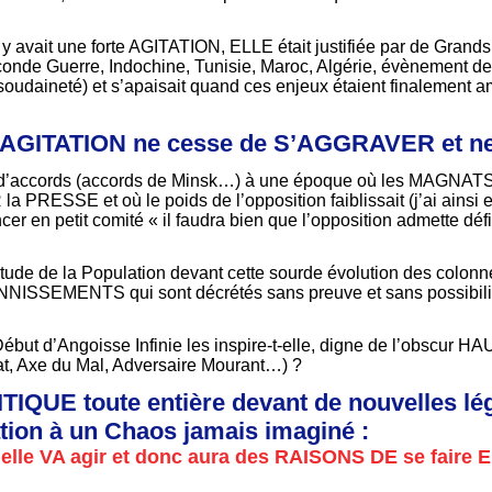
 y avait une forte AGITATION, ELLE était justifiée par de Grands
conde Guerre, Indochine, Tunisie, Maroc, Algérie, évènement de
udaineté) et s’apaisait quand ces enjeux étaient finalement am
e AGITATION ne cesse de S’AGGRAVER et 
on d’accords (accords de Minsk…) à une époque où les MAGNA
PRESSE et où le poids de l’opposition faiblissait (j’ai ainsi 
er en petit comité « il faudra bien que l’opposition admette déf
tude de la Population devant cette sourde évolution des colon
NISSEMENTS qui sont décrétés sans preuve et sans possibilité
but d’Angoisse Infinie les inspire-t-elle, digne de l’obscu
at, Axe du Mal, Adversaire Mourant…) ?
QUE toute entière devant de nouvelles lég
ation à un Chaos jamais imaginé :
u’elle VA agir et donc aura des RAISONS DE se fair