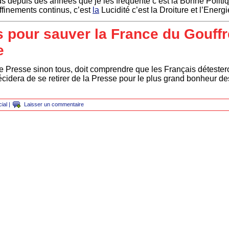
 depuis des années que je les fréquente c’est la Bonne Politiqu
affinements continus, c’est
la
Lucidité c’est la Droiture et l’Energi
s pour sauver la France du Gouffre
e
Presse sinon tous, doit comprendre que les Français détesteron
dera de se retirer de la Presse pour le plus grand bonheur de
ial
|
Laisser un commentaire