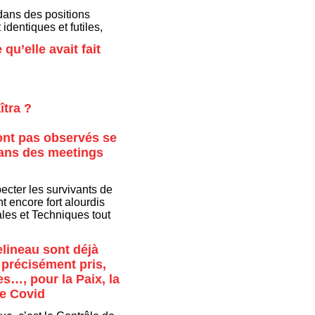
 dans des positions
dentiques et futiles,
qu’elle avait fait
îtra ?
 ont pas observés se
dans des meetings
cter les survivants de
nt encore fort alourdis
les et Techniques tout
elineau sont déjà
 précisément pris,
s…, pour la Paix, la
le Covid