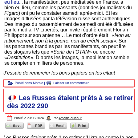
eu lieu
,.. la manifestation, peu médiatisée en France, a
bien eu lieu, comme les passants (dont des journalistes du
Figaro
) ont pu le constater samedi après-midi. Et les
images diffusées par la télévision russe sont authentiques.
Des images du rassemblement de samedi ont été diffusées
par le média TV Libertés, qui invite régulièrement Florian
Philippot sur son antenne… Le mot d’ordre était : «
Non au
rationnement, non à la guerre, non au crédit social
». Sur
les pancartes brandies par les manifestants, on peut lire
des slogans tels que «
Sortir de l’OTAN
» ou encore
«
Destitution
». D’après les images, la mobilisation semble
se compter en milliers de personnes.
J’essaie de remercier les bons papiers en les citant
Publié dans
Morale
|
Laisser un commentaire
Les Russes étaient prêts à se retirer
dès 2022 290
Publié le
23/03/2024
|
Par
Amalric eulsaur
Les Russes étaient prêts à se retirer
d’Ukraine contre la non