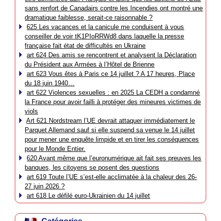
sans renfort de Canadairs contre les Incendies ont montré une
dramatique faiblesse, serait-ce raisonnable ?
625 Les vacances et la canicule me conduisent à vous
conseiller de voir tK1PIoRRWd8 dans laquelle la presse
française fait état de difficultés en Ukraine
art 624 Des amis se rencontrent et analysent la Déclaration
du Président aux Armées à l’Hôtel de Brienne
art 623 Vous êtes à Paris ce 14 juillet ? A 17 heures, Place
du 18 juin 1940…
art 622 Violences sexuelles : en 2025 La CEDH a condamné
la France pour avoir failli à protéger des mineures victimes de
viols
Art 621 Nordstream l’UE devrait attaquer immédiatement le
Parquet Allemand sauf si elle suspend sa venue le 14 juillet
pour mener une enquête limpide et en tirer les conséquences
pour le Monde Entier.
620 Avant même que l’euronumérique ait fait ses preuves les
banques, les citoyens se posent des questions
art 619 Toute l’UE s’est-elle acclimatée à la chaleur des 26-
27 juin 2026 ?
art 618 Le défilé euro-Ukrainien du 14 juillet