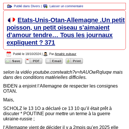
Publié dans
Divers
|
Laisser un commentaire
Etats-Unis-Otan-Allemagne .Un petit
poisson, un petit oiseau s’aimaient
d’amour tendre… Tous les journaux
expliquent ? 371
Publié le
18/10/2024
|
Par
Amalric eulsaur
selon la vidéo youtube.com/watch?v=hAUOwRqluqw mais
dans des conditions matérielles difficiles.
BIDEN a enjoint l‘Allemagne de respecter les consignes
OTAN.
Mais,
SCHOLZ le 13 1O a déclaré ce 13 10 qu’il était prêt à
discuter * POUTINE pour mettre un terme à la guerre
ukraine-russie ;
l‘Allemagne vient de décider il y a 2mois qu’en 2025 elle