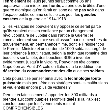
l’
enrôlement
de leurs jeunes serait comme 85 ans
auparavant, au mieux une
honte
, au pire des
brûlés
d’une
guerre atomique qu’on ferait en sorte de ne
pas voir
dans
l’espace public comme ce fut le cas pour les
gueules
cassées
de la guerre de 1914-1918.
Si les Français ne pouvaient s’y opposer ce serait parce
qu’ils seraient mis en confiance par un changement
révolutionnaire de Jupiter dans l’art de la Guerre : le
commandement sur place serait assuré par dix membres du
gouvernement, en permanence filmé, dont le Président ou
le Premier Ministre et un cordon de 1000 soldats chargé de
leur présence à tout instant, selon la technique romaine des
boucliers sur la tête, des boucliers BDE à inventer
évidemment, jusqu’à la victoire, Pouvoir en tête comme
Napoléon au Pont d’Arcole en Italie ou à la reddition par
désertion
du
commandement des dix
et de ses
soldats.
Cela pourrait se penser ainsi avec la
technologie
toute
puissante
mais peut-être nos stratèges sont-ils malthusiens
et veulent-ils encore plus de victimes ?
Dernier éclaircissement à apporter: les 800 milliards à
prendre aux contribuables seront-ils gelés si la Paix est
conclue pour que les évènements restent
COMPREHENSIBLES