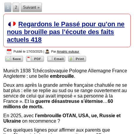
1
2
Suivant »
Regardons le Passé pour qu’on ne
nous brouille pas l’écoute des faits
actuels 418
Publié le
17/03/2025
|
Par
Amalric eulsaur
Munich 1938 Tchécoslovaquie Pologne Allemagne France
Angleterre : une belle
embrouille
.
Deux ans après la grande armée française chahutée ne se
bat plus : elle se replie au sud ou se range ouvertement au
service de celui qui avait imposé « sa personne à la
France ». Et la
guerre désastreuse s’éternise
…
60
millions de morts.
En 2025, avec
l’embrouille OTAN, USA, ue, Russie et
Ukraine
on recommence ?
Ces quelques lignes pour affirmer aux parents que