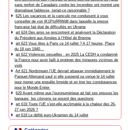
sans renfort de Canadairs contre les Incendies ont montré une
dramatique faiblesse, serait-ce raisonnable ?
625 Les vacances et la canicule me conduisent à vous
conseiller de voir tK1PIoRRWd8 dans laquelle la presse
française fait état de difficultés en Ukraine
art 624 Des amis se rencontrent et analysent la Déclaration
du Président aux Armées à l’Hôtel de Brienne
art 623 Vous êtes à Paris ce 14 juillet ? A 17 heures, Place
du 18 juin 1940…
art 622 Violences sexuelles : en 2025 La CEDH a condamné
la France pour avoir failli à protéger des mineures victimes de
viols
Art 621 Nordstream l’UE devrait attaquer immédiatement le
Parquet Allemand sauf si elle suspend sa venue le 14 juillet
pour mener une enquête limpide et en tirer les conséquences
pour le Monde Entier.
620 Avant même que l’euronumérique ait fait ses preuves les
banques, les citoyens se posent des questions
art 619 Toute l’UE s’est-elle acclimatée à la chaleur des 26-
27 juin 2026 ?
art 618 Le défilé euro-Ukrainien du 14 juillet