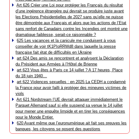
Art 626 Créer une Loi pour protéger les Français du résultat
d’une ingérence étrangère qui devrait se produire juste avant
les Elections Présidentielles de 2027 sans qu’elle ne puisse
être démontrée aux Français et alors que les actions de l’Etat
sans renfort de Canadairs contre les Incendies ont montré une
dramatique faiblesse, serait-ce raisonnable ?
625 Les vacances et la canicule me conduisent à vous
conseiller de voir tK1PIoRRWd8 dans laquelle la presse
française fait état de difficultés en Ukraine
art 624 Des amis se rencontrent et analysent la Déclaration
du Président aux Armées à l’Hôtel de Brienne
art 623 Vous êtes à Paris ce 14 juillet ? A 17 heures, Place
du 18 juin 1940…
art 622 Violences sexuelles : en 2025 La CEDH a condamné
la France pour avoir failli à protéger des mineures victimes de
viols
Art 621 Nordstream l’UE devrait attaquer immédiatement le
Parquet Allemand sauf si elle suspend sa venue le 14 juillet
pour mener une enquête limpide et en tirer les conséquences
pour le Monde Entier.
620 Avant même que l’euronumérique ait fait ses preuves les
banques, les citoyens se posent des questions