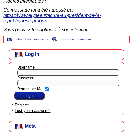
Fidèles Internautes :
Ce message lui a été adressé par
https://www.elysee.fr/ecrire-au-president-de-la-
republique/#epr-form
.
Vous pouvez le dupliquer à son intention.
Publié dans
Humanisme
|
Laisser un commentaire
Log In
Username
Password
Remember Me
Register
Lost your password?
Méta