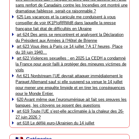
sans renfort de Canadairs contre les Incendies ont montré une
dramatique faiblesse, serait-ce raisonnable ?
625 Les vacances et la canicule me conduisent à vous
conseiller de voir tK1PIoRRWd8 dans laquelle la presse
française fait état de difficultés en Ukraine
art 624 Des amis se rencontrent et analysent la Déclaration
du Président aux Armées à l’Hôtel de Brienne
art 623 Vous êtes à Paris ce 14 juillet ? A 17 heures, Place
du 18 juin 1940…
art 622 Violences sexuelles : en 2025 La CEDH a condamné
la France pour avoir failli à protéger des mineures victimes de
viols
Art 621 Nordstream l’UE devrait attaquer immédiatement le
Parquet Allemand sauf si elle suspend sa venue le 14 juillet
pour mener une enquête limpide et en tirer les conséquences
pour le Monde Entier.
620 Avant même que l’euronumérique ait fait ses preuves les
banques, les citoyens se posent des questions
art 619 Toute l’UE s’est-elle acclimatée à la chaleur des 26-
27 juin 2026 ?
art 618 Le défilé euro-Ukrainien du 14 juillet