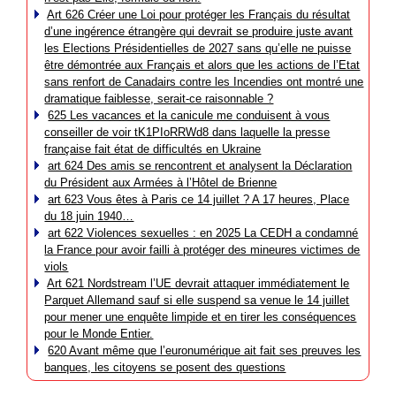
Art 626 Créer une Loi pour protéger les Français du résultat
d’une ingérence étrangère qui devrait se produire juste avant
les Elections Présidentielles de 2027 sans qu’elle ne puisse
être démontrée aux Français et alors que les actions de l’Etat
sans renfort de Canadairs contre les Incendies ont montré une
dramatique faiblesse, serait-ce raisonnable ?
625 Les vacances et la canicule me conduisent à vous
conseiller de voir tK1PIoRRWd8 dans laquelle la presse
française fait état de difficultés en Ukraine
art 624 Des amis se rencontrent et analysent la Déclaration
du Président aux Armées à l’Hôtel de Brienne
art 623 Vous êtes à Paris ce 14 juillet ? A 17 heures, Place
du 18 juin 1940…
art 622 Violences sexuelles : en 2025 La CEDH a condamné
la France pour avoir failli à protéger des mineures victimes de
viols
Art 621 Nordstream l’UE devrait attaquer immédiatement le
Parquet Allemand sauf si elle suspend sa venue le 14 juillet
pour mener une enquête limpide et en tirer les conséquences
pour le Monde Entier.
620 Avant même que l’euronumérique ait fait ses preuves les
banques, les citoyens se posent des questions