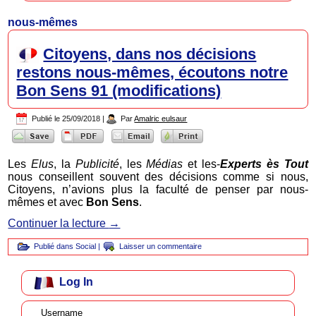
nous-mêmes
Citoyens, dans nos décisions
restons nous-mêmes, écoutons notre
Bon Sens 91 (modifications)
Publié le
25/09/2018
|
Par
Amalric eulsaur
Les
Elus
, la
Publicité
, les
Médias
et les-
Experts ès Tout
nous conseillent souvent des décisions comme si nous,
Citoyens, n’avions plus la faculté de penser par nous-
mêmes et avec
Bon Sens
.
Continuer la lecture
→
Publié dans
Social
|
Laisser un commentaire
Log In
Username