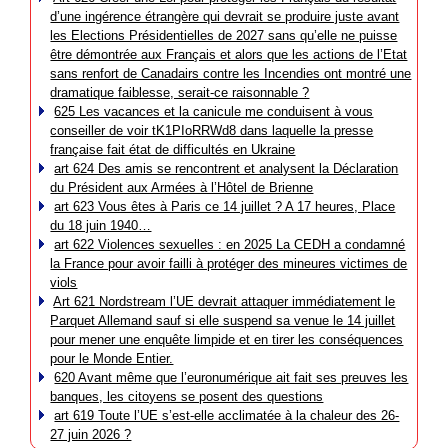
d’une ingérence étrangère qui devrait se produire juste avant
les Elections Présidentielles de 2027 sans qu’elle ne puisse
être démontrée aux Français et alors que les actions de l’Etat
sans renfort de Canadairs contre les Incendies ont montré une
dramatique faiblesse, serait-ce raisonnable ?
625 Les vacances et la canicule me conduisent à vous
conseiller de voir tK1PIoRRWd8 dans laquelle la presse
française fait état de difficultés en Ukraine
art 624 Des amis se rencontrent et analysent la Déclaration
du Président aux Armées à l’Hôtel de Brienne
art 623 Vous êtes à Paris ce 14 juillet ? A 17 heures, Place
du 18 juin 1940…
art 622 Violences sexuelles : en 2025 La CEDH a condamné
la France pour avoir failli à protéger des mineures victimes de
viols
Art 621 Nordstream l’UE devrait attaquer immédiatement le
Parquet Allemand sauf si elle suspend sa venue le 14 juillet
pour mener une enquête limpide et en tirer les conséquences
pour le Monde Entier.
620 Avant même que l’euronumérique ait fait ses preuves les
banques, les citoyens se posent des questions
art 619 Toute l’UE s’est-elle acclimatée à la chaleur des 26-
27 juin 2026 ?