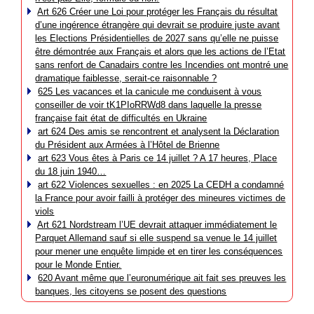
Art 626 Créer une Loi pour protéger les Français du résultat
d’une ingérence étrangère qui devrait se produire juste avant
les Elections Présidentielles de 2027 sans qu’elle ne puisse
être démontrée aux Français et alors que les actions de l’Etat
sans renfort de Canadairs contre les Incendies ont montré une
dramatique faiblesse, serait-ce raisonnable ?
625 Les vacances et la canicule me conduisent à vous
conseiller de voir tK1PIoRRWd8 dans laquelle la presse
française fait état de difficultés en Ukraine
art 624 Des amis se rencontrent et analysent la Déclaration
du Président aux Armées à l’Hôtel de Brienne
art 623 Vous êtes à Paris ce 14 juillet ? A 17 heures, Place
du 18 juin 1940…
art 622 Violences sexuelles : en 2025 La CEDH a condamné
la France pour avoir failli à protéger des mineures victimes de
viols
Art 621 Nordstream l’UE devrait attaquer immédiatement le
Parquet Allemand sauf si elle suspend sa venue le 14 juillet
pour mener une enquête limpide et en tirer les conséquences
pour le Monde Entier.
620 Avant même que l’euronumérique ait fait ses preuves les
banques, les citoyens se posent des questions