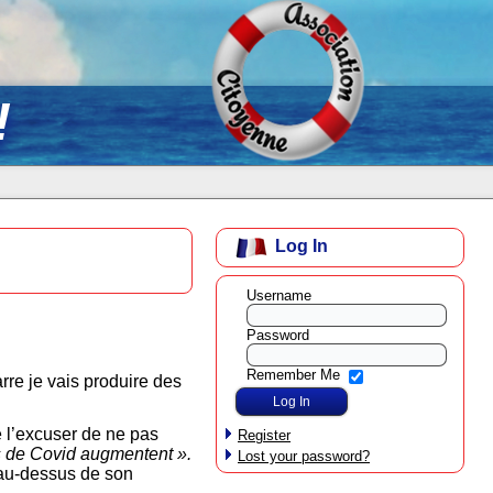
!
Log In
Username
Password
Remember Me
rre je vais produire des
!
e l’excuser de ne pas
Register
as de Covid augmentent ».
Lost your password?
 au-dessus de son