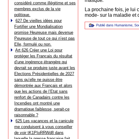
masque
.
considéré comme illégitime et ses
membres exclus de la vie
La prochaine fois, je lui 
politique.
mode- sur la maladie et
627 De vieilles idées pour
Publié dans
Humanisme
,
Soc
Fortifier une Mondialisation
promise Heureuse mais devenue
Peureuse de tout ce qui n’est pas
Elle, formulé ou non.
Art 626 Créer une Loi pour
protéger les Français du résultat
d’une ingérence étrangère qui
devrait se produire juste avant les
Elections Présidentielles de 2027
sans qu’elle ne puisse être
démontrée aux Français et alors
que les actions de l’Etat sans
renfort de Canadairs contre les
Incendies ont montré une
dramatique faiblesse, serait-ce
raisonnable ?
625 Les vacances et la canicule
me conduisent à vous conseiller
de voir tK1PIoRRWd8 dans
laquelle la presse française fait