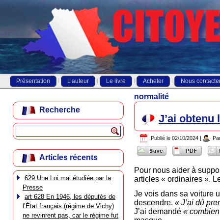
Présentation
L’auteur
Le livre
Acheter
Nous contacte
normalité
Recherche
J’ai obtenu 
Publié le
02/10/2024
|
Pa
Articles récents
Pour nous aider à suppor
629 Une Loi mal étudiée par la
articles « ordinaires ». 
Presse
Je vois dans sa voiture u
art 628 En 1946, les députés de
descendre.
« J’ai dû pre
l’État français (régime de Vichy)
J’ai demandé
« combien
ne revinrent pas, car le régime fut