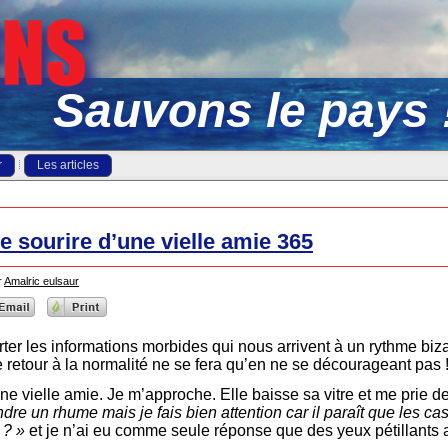
Sauvons le pays 
r
Les articles
le sourire d’une vielle amie 365
r
Amalric eulsaur
ter les informations morbides qui nous arrivent à un rythme biza
Le retour à la normalité ne se fera qu’en ne se décourageant pas 
ne vielle amie. Je m’approche. Elle baisse sa vitre et me prie d
ndre un rhume mais je fais bien attention car il paraît que les c
 ? »
et je n’ai eu comme seule réponse que des yeux pétillants