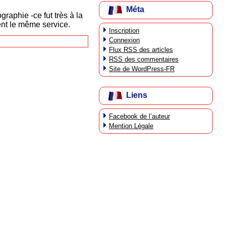
Méta
ographie -ce fut très à la
nt le même service.
Inscription
Connexion
Flux
RSS
des articles
RSS
des commentaires
Site de WordPress-FR
Liens
Facebook de l’auteur
Mention Légale