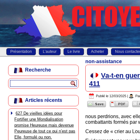
Présentation
L’auteur
Le livre
Acheter
Nous contacte
non-assistance
Recherche
Va-t-en gue
411
Publié le
12/03/2025
|
Pa
Articles récents
627 De vieilles idées pour
nous perdrions, avec ell
Fortifier une Mondialisation
combattants formés par 
promise Heureuse mais devenue
Peureuse de tout ce qui n’est pas
Cessez de « crier au Lou
Elle, formulé ou non.