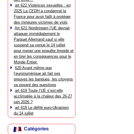
art 622 Violences sexuelles : en
2025 La CEDH a condamné la
France pour avoir failli à protéger
des mineures victimes de viols
Art 621 Nordstream l’UE devrait
attaquer immédiatement le
Parquet Allemand sauf si elle
suspend sa venue le 14 juillet
pour mener une enquête limpide et
en tirer les conséquences pour le
Monde Entier.
620 Avant même que
l’euronumérique ait fait ses
preuves les banques, les citoyens
se posent des questions
art 619 Toute l’UE s’est-elle
acclimatée à la chaleur des 26-27
juin 2026 ?
art 618 Le défilé euro-Ukrainien
du 14 juillet
Catégories