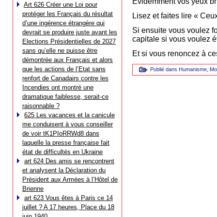
Evidemment vos yeux bril
Art 626 Créer une Loi pour
protéger les Français du résultat
Lisez et faites lire « 
d’une ingérence étrangère qui
Si ensuite vous voulez f
devrait se produire juste avant les
capitale si vous voulez 
Elections Présidentielles de 2027
sans qu’elle ne puisse être
Et si vous renoncez à ces
démontrée aux Français et alors
que les actions de l’Etat sans
Publié dans
Humanisme
,
Mo
renfort de Canadairs contre les
Incendies ont montré une
dramatique faiblesse, serait-ce
raisonnable ?
625 Les vacances et la canicule
me conduisent à vous conseiller
de voir tK1PIoRRWd8 dans
laquelle la presse française fait
état de difficultés en Ukraine
art 624 Des amis se rencontrent
et analysent la Déclaration du
Président aux Armées à l’Hôtel de
Brienne
art 623 Vous êtes à Paris ce 14
juillet ? A 17 heures, Place du 18
juin 1940…