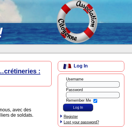
!
Log In
…crétineries :
Username
Password
Remember Me
 nous, avec des
liers de soldats.
Register
Lost your password?