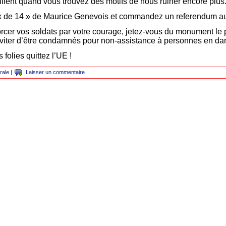
lent quand vous trouvez des motifs de nous ruiner encore plus
Ceux de 14 » de Maurice Genevois et commandez un referendum 
orcer vos soldats par votre courage, jetez-vous du monument le 
éviter d’être condamnés pour non-assistance à personnes en da
 folies quittez l’UE !
rale
|
Laisser un commentaire