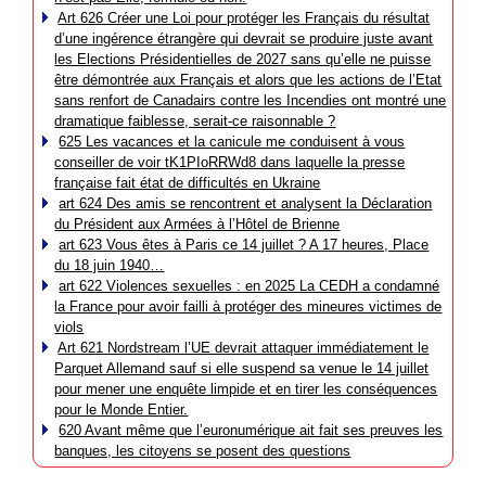
Art 626 Créer une Loi pour protéger les Français du résultat
d’une ingérence étrangère qui devrait se produire juste avant
les Elections Présidentielles de 2027 sans qu’elle ne puisse
être démontrée aux Français et alors que les actions de l’Etat
sans renfort de Canadairs contre les Incendies ont montré une
dramatique faiblesse, serait-ce raisonnable ?
625 Les vacances et la canicule me conduisent à vous
conseiller de voir tK1PIoRRWd8 dans laquelle la presse
française fait état de difficultés en Ukraine
art 624 Des amis se rencontrent et analysent la Déclaration
du Président aux Armées à l’Hôtel de Brienne
art 623 Vous êtes à Paris ce 14 juillet ? A 17 heures, Place
du 18 juin 1940…
art 622 Violences sexuelles : en 2025 La CEDH a condamné
la France pour avoir failli à protéger des mineures victimes de
viols
Art 621 Nordstream l’UE devrait attaquer immédiatement le
Parquet Allemand sauf si elle suspend sa venue le 14 juillet
pour mener une enquête limpide et en tirer les conséquences
pour le Monde Entier.
620 Avant même que l’euronumérique ait fait ses preuves les
banques, les citoyens se posent des questions