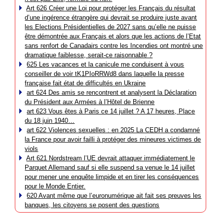
Art 626 Créer une Loi pour protéger les Français du résultat
d’une ingérence étrangère qui devrait se produire juste avant
les Elections Présidentielles de 2027 sans qu’elle ne puisse
être démontrée aux Français et alors que les actions de l’Etat
sans renfort de Canadairs contre les Incendies ont montré une
dramatique faiblesse, serait-ce raisonnable ?
625 Les vacances et la canicule me conduisent à vous
conseiller de voir tK1PIoRRWd8 dans laquelle la presse
française fait état de difficultés en Ukraine
art 624 Des amis se rencontrent et analysent la Déclaration
du Président aux Armées à l’Hôtel de Brienne
art 623 Vous êtes à Paris ce 14 juillet ? A 17 heures, Place
du 18 juin 1940…
art 622 Violences sexuelles : en 2025 La CEDH a condamné
la France pour avoir failli à protéger des mineures victimes de
viols
Art 621 Nordstream l’UE devrait attaquer immédiatement le
Parquet Allemand sauf si elle suspend sa venue le 14 juillet
pour mener une enquête limpide et en tirer les conséquences
pour le Monde Entier.
620 Avant même que l’euronumérique ait fait ses preuves les
banques, les citoyens se posent des questions