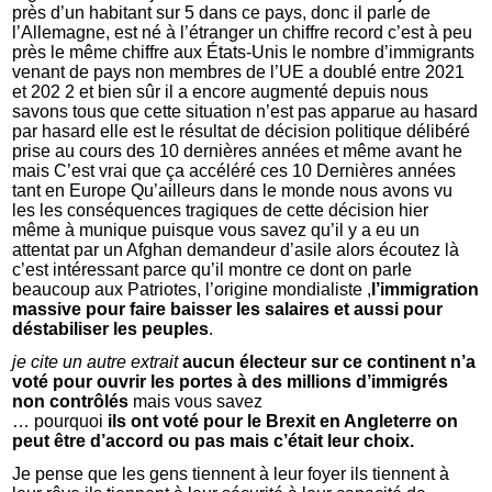
près d’un habitant sur 5 dans ce pays, donc il parle de
l’Allemagne, est né à l’étranger un chiffre record c’est à peu
près le même chiffre aux États-Unis le nombre d’immigrants
venant de pays non membres de l’UE a doublé entre 2021
et 202 2 et bien sûr il a encore augmenté depuis nous
savons tous que cette situation n’est pas apparue au hasard
par hasard elle est le résultat de décision politique délibéré
prise au cours des 10 dernières années et même avant he
mais C’est vrai que ça accéléré ces 10 Dernières années
tant en Europe Qu’ailleurs dans le monde nous avons vu
les les conséquences tragiques de cette décision hier
même à munique puisque vous savez qu’il y a eu un
attentat par un Afghan demandeur d’asile alors écoutez là
c’est intéressant parce qu’il montre ce dont on parle
beaucoup aux Patriotes, l’origine mondialiste ,
l’immigration
massive pour faire baisser les salaires et aussi pour
déstabiliser les peuples
.
je cite un autre extrait
aucun électeur sur ce continent n’a
voté pour ouvrir les portes à des millions d’immigrés
non contrôlés
mais vous savez
… pourquoi
ils ont voté pour le Brexit en Angleterre on
peut être d’accord ou pas mais c’était leur choix.
Je pense que les gens tiennent à leur foyer ils tiennent à