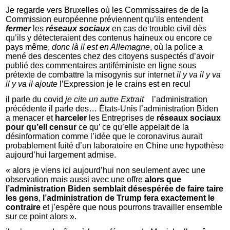
Je regarde vers Bruxelles où les Commissaires de de la
Commission européenne préviennent qu’ils entendent
fermer
les
réseaux sociaux
en cas de trouble civil dès
qu’ils y détecteraient des contenus haineux ou encore ce
pays même,
donc là il est en Allemagne
, où la police a
mené des descentes chez des citoyens suspectés d’avoir
publié des commentaires antiféministe en ligne sous
prétexte de combattre la misogynis sur internet
il y va il y va
il y va il ajoute
l’Expression je le crains est en recul
il parle du covid
je cite un autre Extrait
l’administration
précédente il parle des… États-Unis l’administration Biden
a menacer et
harceler
les Entreprises de
réseaux sociaux
pour qu’ell censur
ce qu’ ce qu’elle appelait de la
désinformation comme l’idée que le coronavirus aurait
probablement fuité d’un laboratoire en Chine une hypothèse
aujourd’hui largement admise.
« alors je viens ici aujourd’hui non seulement avec une
observation mais aussi avec une offre
alors que
l’administration Biden semblait désespérée de faire taire
les gens
,
l’administration de Trump fera exactement le
contraire
et j’espère que nous pourrons travailler ensemble
sur ce point alors ».