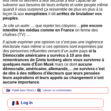
leur rêve ils tiennent à leur sécurité à leur capacité de
subvenir aux besoins de leurs enfants et votre peuple même
quand il vous surprend ça ressemble de plus en plus à la
leçon là aux
européistes
il dit
arrêtez de brutaliser vos
peuples
.
Je cite un autre
… que rejeter les citoyens …
pire encore
interdire les médias comme en France
on ferme des
chaînes (TV) …
Il ajoute
exprimer une opinion ce n’est pas une ingérence
électorale mais même si ces opinions sont exprimées par
des personnes influentes venant d’un autre pays
si la
Démocratie américaine a survécu à 10 ans des
remontrances de Greta tunberg alors vous survivrez à
quelques mois d’Éon Musk
mais ce dont
aucune
démocratie, américaine, allemande,….ne survivra c’est
de dire à des millions d’électeurs que leurs pensées
leurs aspirations et leurs appels au changement n’ont
aucune importance
.
Publié dans
Divers
|
Laisser un commentaire
Log In