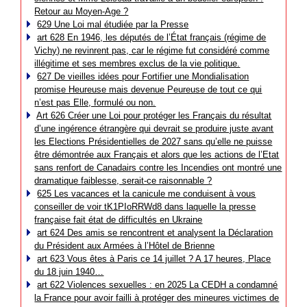
Retour au Moyen-Age ?
629 Une Loi mal étudiée par la Presse
art 628 En 1946, les députés de l’État français (régime de
Vichy) ne revinrent pas, car le régime fut considéré comme
illégitime et ses membres exclus de la vie politique.
627 De vieilles idées pour Fortifier une Mondialisation
promise Heureuse mais devenue Peureuse de tout ce qui
n’est pas Elle, formulé ou non.
Art 626 Créer une Loi pour protéger les Français du résultat
d’une ingérence étrangère qui devrait se produire juste avant
les Elections Présidentielles de 2027 sans qu’elle ne puisse
être démontrée aux Français et alors que les actions de l’Etat
sans renfort de Canadairs contre les Incendies ont montré une
dramatique faiblesse, serait-ce raisonnable ?
625 Les vacances et la canicule me conduisent à vous
conseiller de voir tK1PIoRRWd8 dans laquelle la presse
française fait état de difficultés en Ukraine
art 624 Des amis se rencontrent et analysent la Déclaration
du Président aux Armées à l’Hôtel de Brienne
art 623 Vous êtes à Paris ce 14 juillet ? A 17 heures, Place
du 18 juin 1940…
art 622 Violences sexuelles : en 2025 La CEDH a condamné
la France pour avoir failli à protéger des mineures victimes de