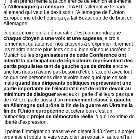
il s’en prend même à la conférence de Munich elle-même
à
l’Allemagne qui censure…l’AFD
l’alternative le parti
allemand qui veut Le dexit sortir l’Allemagne de l’Union
Européenne et de l’euro ça ça fait Beaucoup de de bruit en
Allemagne.
écoutez croire en la démocratie c’est comprendre que
chaque citoyen a une voix et une sagesse
je crois
fermement qu’autoriser nos citoyens à s’exprimer librement
les rendra encore plus forts ce qui bien sûr nous ramène à
Munich où les
organisateurs de cette Conférence ont
interdit la participation de législateurs représentant des
partis populistes tant de gauche que de droite
encore
une fois nous n’avons pas besoin d’être d’accord avec tout
ce que ces personnes disent voire avec quoi que ce soit
mais
quand des dirigeants politiques représentent une
partie importante de l’électorat il est de notre devoir au
minimum de dialoguer
avec eux il parle d’ailleurs pas que
de l’AFD il parle aussi d’un
mouvement classé à gauche
en Allemagne qui prône la fin de la guerre en Ukraine la
fin de l’Union européenne
et cetera bon c’est un
authentique
projet de démocratie réelle
là qu’il exprime de
liberté d’expression.
Il pointe l’immigration massive en disant 8:43 c’est un projet
organisé et voulu je vais vous citer un extrait « aujourd’hui