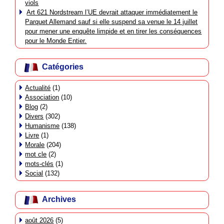
viols
Art 621 Nordstream l’UE devrait attaquer immédiatement le
Parquet Allemand sauf si elle suspend sa venue le 14 juillet
pour mener une enquête limpide et en tirer les conséquences
pour le Monde Entier.
Catégories
Actualité
(1)
Association
(10)
Blog
(2)
Divers
(302)
Humanisme
(138)
Livre
(1)
Morale
(204)
mot cle
(2)
mots-clés
(1)
Social
(132)
Archives
août 2026
(5)