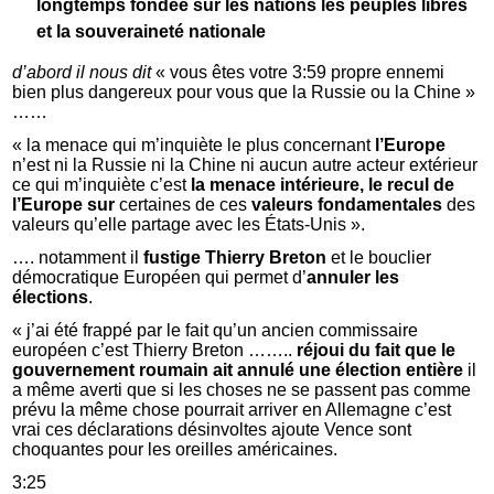
longtemps fondée sur les nations les peuples libres
et la souveraineté nationale
d’abord
il nous dit
« vous êtes votre 3:59 propre ennemi
bien plus dangereux pour vous que la Russie ou la Chine »
……
« la menace qui m’inquiète le plus concernant
l’Europe
n’est ni la Russie ni la Chine ni aucun autre acteur extérieur
ce qui m’inquiète c’est
la menace intérieure, le recul de
l’Europe
sur
certaines de ces
valeurs fondamentales
des
valeurs qu’elle partage avec les États-Unis ».
…. notamment il
fustige Thierry Breton
et le bouclier
démocratique Européen qui permet d’
annuler les
élections
.
« j’ai été frappé par le fait qu’un ancien commissaire
européen c’est Thierry Breton ……..
réjoui du fait que le
gouvernement roumain ait annulé une élection entière
il
a même averti que si les choses ne se passent pas comme
prévu la même chose pourrait arriver en Allemagne c’est
vrai ces déclarations désinvoltes ajoute Vence sont
choquantes pour les oreilles américaines.
3:25