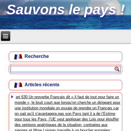
Sauvons le pays !
Recherche
Articles récents
art 630 Un proverbe Français dit « il faut de tout pour faire un
monde », le bruit court que lorsqu’on cherche un dirigeant pour
une institution mondiale on essaie de prendre un Français car
on sait qu’il n’avantagera pas son Pays tant il a de l’Estime
pour tous les Pays, l’UE veut appliquer des Lois pour étouffer
des opinions analytiques de la situation, contraires aux
siennes et Mme Loiseau travaille à un bouclier européen :