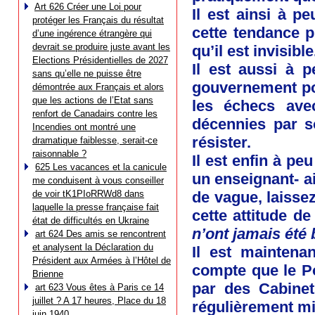
Art 626 Créer une Loi pour
Il est ainsi à p
protéger les Français du résultat
cette tendance 
d’une ingérence étrangère qui
devrait se produire juste avant les
qu’il est invisible
Elections Présidentielles de 2027
Il est aussi à 
sans qu’elle ne puisse être
gouvernement pou
démontrée aux Français et alors
que les actions de l’Etat sans
les échecs ave
renfort de Canadairs contre les
décennies par s
Incendies ont montré une
résister.
dramatique faiblesse, serait-ce
raisonnable ?
Il est enfin à pe
625 Les vacances et la canicule
un enseignant- ai
me conduisent à vous conseiller
de voir tK1PIoRRWd8 dans
de vague, laisse
laquelle la presse française fait
cette attitude de
état de difficultés en Ukraine
n’ont jamais été
art 624 Des amis se rencontrent
et analysent la Déclaration du
Il est maintena
Président aux Armées à l’Hôtel de
compte que le Pou
Brienne
par des Cabinets
art 623 Vous êtes à Paris ce 14
juillet ? A 17 heures, Place du 18
régulièrement mis
juin 1940…