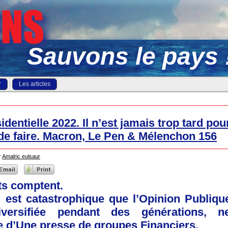
Sauvons le pays 
r
Les articles
identielle 2022. Il n’est jamais trop tard pou
e faire. Macron, Le Pen & Mélenchon 156
r
Amalric eulsaur
ats comptent.
l est catastrophique que l’Opinion Publiqu
versifiée pendant des générations, n
 d’Une presse de groupes Financiers.