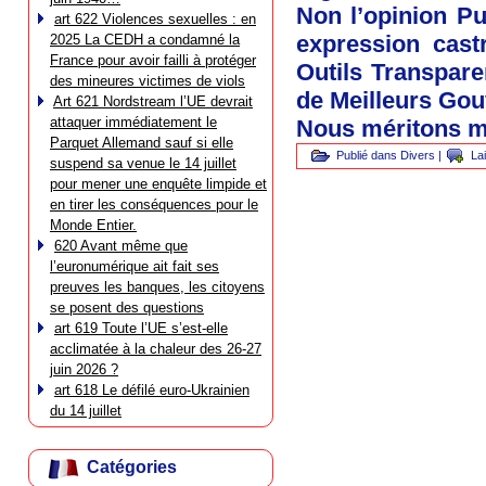
Non l’opinion Pu
art 622 Violences sexuelles : en
expression cast
2025 La CEDH a condamné la
France pour avoir failli à protéger
Outils Transpare
des mineures victimes de viols
de Meilleurs Gou
Art 621 Nordstream l’UE devrait
attaquer immédiatement le
Nous méritons m
Parquet Allemand sauf si elle
Publié dans
Divers
|
La
suspend sa venue le 14 juillet
pour mener une enquête limpide et
en tirer les conséquences pour le
Monde Entier.
620 Avant même que
l’euronumérique ait fait ses
preuves les banques, les citoyens
se posent des questions
art 619 Toute l’UE s’est-elle
acclimatée à la chaleur des 26-27
juin 2026 ?
art 618 Le défilé euro-Ukrainien
du 14 juillet
Catégories