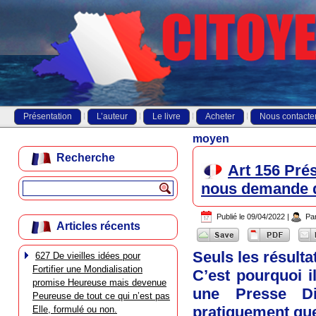
Présentation
L’auteur
Le livre
Acheter
Nous contacte
moyen
Recherche
Art 156 Prés
nous demande d
Publié le
09/04/2022
|
Pa
Articles récents
Seuls les résult
627 De vieilles idées pour
Fortifier une Mondialisation
C’est pourquoi i
promise Heureuse mais devenue
une Presse Di
Peureuse de tout ce qui n’est pas
pratiquement que
Elle, formulé ou non.