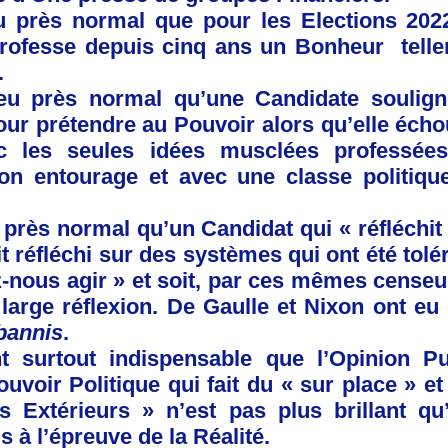
eu près normal que pour les Elections 20
professe depuis cinq ans un Bonheur telle
.
peu près normal qu’une Candidate soulig
r prétendre au Pouvoir alors qu’elle écho
c les seules idées musclées professée
on entourage et avec une classe politique
u près normal qu’un Candidat qui « réfléchit 
t réfléchi sur des systèmes qui ont été tol
z-nous agir » et soit, par ces mêmes cense
 large réflexion. De Gaulle et Nixon ont eu 
 bannis
.
nt surtout indispensable que l’Opinion P
voir Politique qui fait du « sur place » et 
 Extérieurs » n’est pas plus brillant qu’
 à l’épreuve de la Réalité.