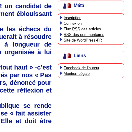
22 un candidat de
Méta
ment éblouissant
Inscription
Connexion
ne les échecs du
Flux
RSS
des articles
RSS
des commentaires
uerait à résoudre
Site de WordPress-FR
s à longueur de
 organisée à lui
Liens
tout haut » -c’est
Facebook de l’auteur
Mention Légale
érés par nos « Pas
urs, dénoncé pour
cette réflexion et
ublique se rende
se « fait assister
Elle et doit être