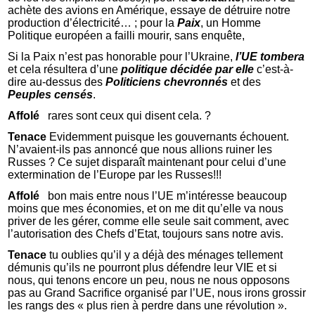
achète des avions en Amérique, essaye de détruire notre
production d’électricité… ; pour la
Paix
, un Homme
Politique européen a failli mourir, sans enquête,
Si la Paix n’est pas honorable pour l’Ukraine,
l’UE tombera
et cela résultera d’une
politique décidée
par elle
c’est-à-
dire au-dessus des
Politiciens chevronnés
et des
Peuples censés
.
Affolé
rares sont ceux qui disent cela. ?
Tenace
Evidemment puisque les gouvernants échouent.
N’avaient-ils pas annoncé que nous allions ruiner les
Russes ? Ce sujet disparaît maintenant pour celui d’une
extermination de l’Europe par les Russes!!!
Affolé
bon mais entre nous l’UE m’intéresse beaucoup
moins que mes économies, et on me dit qu’elle va nous
priver de les gérer, comme elle seule sait comment, avec
l’autorisation des Chefs d’Etat, toujours sans notre avis.
Tenace
tu oublies qu’il y a déjà des ménages tellement
démunis qu’ils ne pourront plus défendre leur VIE et si
nous, qui tenons encore un peu, nous ne nous opposons
pas au Grand Sacrifice organisé par l’UE, nous irons grossir
les rangs des « plus rien à perdre dans une révolution ».