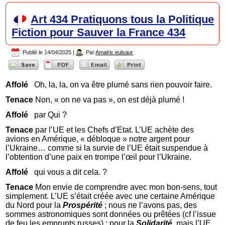
Art 434 Pratiquons tous la Politique
Fiction pour Sauver la France 434
Publié le
14/04/2025
|
Par
Amalric eulsaur
Affolé
Oh, la, la, on va être plumé sans rien pouvoir faire.
Tenace
Non, « on ne va pas », on est déjà plumé !
Affolé
par Qui ?
Tenace
par l’UE et les Chefs d’Etat. L’UE achète des
avions en Amérique, « débloque » notre argent pour
l’Ukraine… comme si la survie de l’UE était suspendue à
l’obtention d’une paix en trompe l’œil pour l’Ukraine.
Affolé
qui vous a dit cela. ?
Tenace
Mon envie de comprendre avec mon bon-sens, tout
simplement. L’UE s’était créée avec une certaine Amérique
du Nord pour la
Prospérité
; nous ne l’avons pas, des
sommes astronomiques sont données ou prêtées (cf l’issue
de feu les emprunts russes).; pour la
Solidarité
, mais l’UE