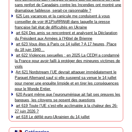
sans renfort de Canadairs contre les Incendies ont montré une
dramatique faiblesse, serait-ce raisonnable ?
625 Les vacances et la canicule me conduisent à vous
conseiller de voir tK1PIoRRWd8 dans laquelle la presse
française fait état de difficultés en Ukraine
art 624 Des amis se rencontrent et analysent la Déclaration
du Président aux Armées à l’Hôtel de Brienne
art 623 Vous êtes à Paris ce 14 juillet ? A 17 heures, Place
du 18 juin 1940…
art 622 Violences sexuelles : en 2025 La CEDH a condamné
la France pour avoir failli à protéger des mineures victimes de
viols
Art 621 Nordstream l’UE devrait attaquer immédiatement le
Parquet Allemand sauf si elle suspend sa venue le 14 juillet
pour mener une enquête limpide et en tirer les conséquences
pour le Monde Entier.
620 Avant même que l’euronumérique ait fait ses preuves les
banques, les citoyens se posent des questions
art 619 Toute l’UE s’est-elle acclimatée à la chaleur des 26-
27 juin 2026 ?
art 618 Le défilé euro-Ukrainien du 14 juillet