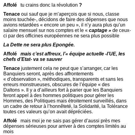
Affolé
tu crains donc la révolution
?
Tenace
oui sauf que je m’aperçois que si nous, classe
moins touchée-, décidons de faire des dépenses que nous
avions retardées « encore un peu », il n’y aura plus qu’un
salaire mensuel sur nos comptes et le «
captage »
de ceux-
ci par des officines européennes ne sera plus possible
La Dette ne sera plus
Epongée.
Affolé
mais c’est affreux, l’« équipe actuelle -l’UE, les
chefs d’Etat- va se sauver
Tenace
justement cela ne peut que s’arranger, car les
Banquiers seront, après des affrontements
« d’observation », méthodiques, transparents et sans les
erreurs monstrueuses, obscures de l’équipe « des
Daltons ». Il y a d’ailleurs fort à parier que les Banquiers
feront appel à des hommes politiques pour gérer les
Hommes, des Politiques mais étroitement surveillés, dans
un cadre de retour à l’honnêteté, la Solidarité, la Tolérance
toutes ces valeurs qu’on avait dépréciées.
Affolé
mais moi je ne sais pas gérer d’aussi près mes
dépenses sérieuses pour arriver à des comptes limités au
mois